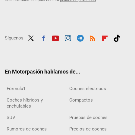
Síguenos
Twit
Fac
Yout
Inst
Tele
RSS
Flip
Tikt
ter
ebo
ube
agra
gra
boar
ok
ok
m
m
d
En Motorpasión hablamos de...
Fórmula1
Coches eléctricos
Coches híbridos y
Compactos
enchufables
SUV
Pruebas de coches
Rumores de coches
Precios de coches