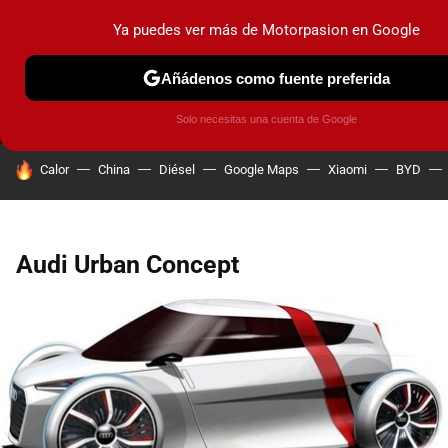
Ya puedes ver más de Motorpasion en Google
MENÚ
NUEVO
Añádenos como fuente preferida
PRUEBAS
COCHES ELÉCTRICOS
OBSERVATORIO
F1
Solo necesitas una cuenta de Google
HOY SE HABLA DE
Calor
China
Diésel
Google Maps
Xiaomi
BYD
Audi Urban Concept