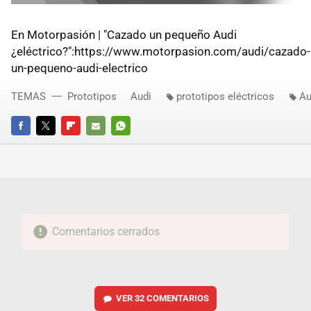
En Motorpasión | "Cazado un pequeño Audi
¿eléctrico?":https://www.motorpasion.com/audi/cazado-
un-pequeno-audi-electrico
TEMAS
Prototipos
Audi
prototipos eléctricos
Au
FACEBOOK
TWITTER
FLIPBOARD
E-
WHATSAPP
MAIL
Comentarios cerrados
VER
32 COMENTARIOS