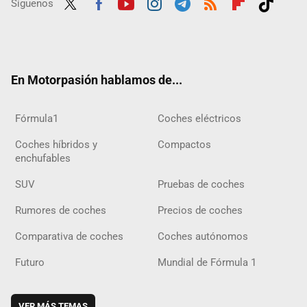
Síguenos
Twit
Fac
Yout
Inst
Tele
RSS
Flip
Tikt
ter
ebo
ube
agra
gra
boar
ok
ok
m
m
d
En Motorpasión hablamos de...
Fórmula1
Coches eléctricos
Coches híbridos y
Compactos
enchufables
SUV
Pruebas de coches
Rumores de coches
Precios de coches
Comparativa de coches
Coches autónomos
Futuro
Mundial de Fórmula 1
VER MÁS TEMAS