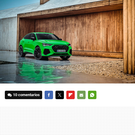
10 comentarios
FACEBOOK
TWITTER
FLIPBOARD
E-
WHATSAPP
MAIL