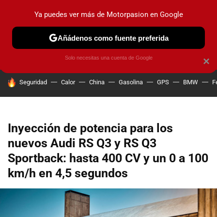
Ya puedes ver más de Motorpasion en Google
PRUEBAS
COCHES ELÉCTRICOS
OBSERVATORIO
F1
Añádenos como fuente preferida
Solo necesitas una cuenta de Google
×
HOY SE HABLA DE
Seguridad
Calor
China
Gasolina
GPS
BMW
F
Inyección de potencia para los
nuevos Audi RS Q3 y RS Q3
Sportback: hasta 400 CV y un 0 a 100
km/h en 4,5 segundos