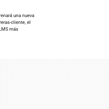
trenará una nueva
eras-cliente, el
8 LMS más