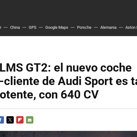
r
China
GPS
Google Maps
Porsche
Alemania
Aston 
 LMS GT2: el nuevo coche
-cliente de Audi Sport es 
otente, con 640 CV
ACEBOOK
TWITTER
FLIPBOARD
E-
MAIL