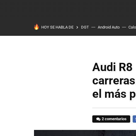
HOY SE HABLA DE
DGT
Android Auto
Calo
Audi R8
carreras
el más p
2 comentarios
F