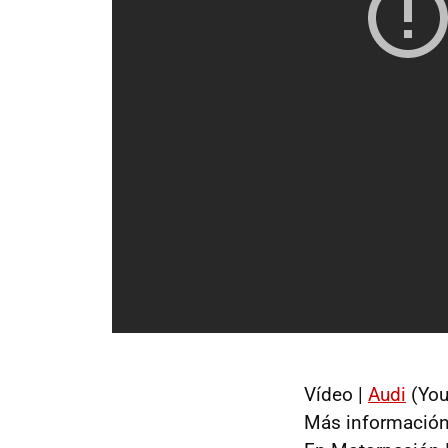
Vídeo |
Audi
(You
Más información