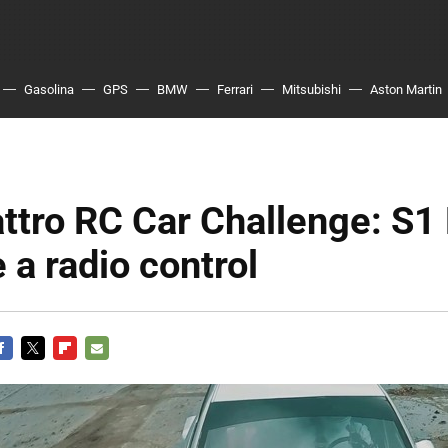
Gasolina
GPS
BMW
Ferrari
Mitsubishi
Aston Martin
ttro RC Car Challenge: S1
 a radio control
ACEBOOK
TWITTER
FLIPBOARD
E-
MAIL