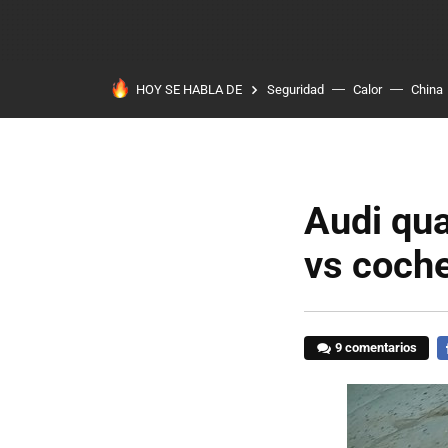
HOY SE HABLA DE
Seguridad
Calor
China
Audi qua
vs coche
9 comentarios
F