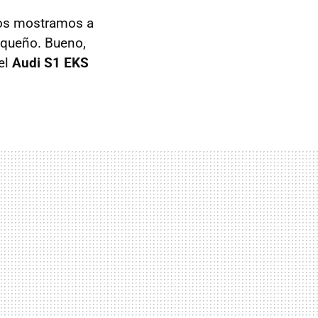
 os mostramos a
equeño. Bueno,
el
Audi S1 EKS