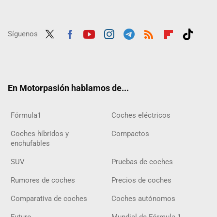
Síguenos
Twit
Fac
Yout
Inst
Tele
RSS
Flip
Tikt
ter
ebo
ube
agra
gra
boar
ok
ok
m
m
d
En Motorpasión hablamos de...
Fórmula1
Coches eléctricos
Coches híbridos y
Compactos
enchufables
SUV
Pruebas de coches
Rumores de coches
Precios de coches
Comparativa de coches
Coches autónomos