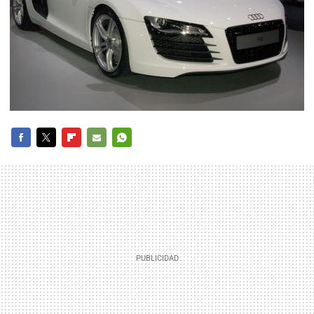
FACEBOOK
TWITTER
FLIPBOARD
E-
WHATSAPP
MAIL