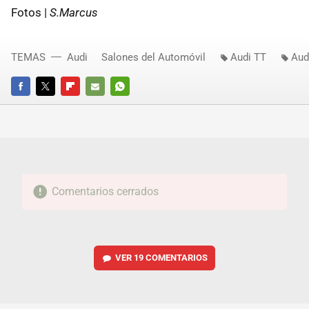
Fotos |
S.Marcus
TEMAS
Audi
Salones del Automóvil
Audi TT
Aud
FACEBOOK
TWITTER
FLIPBOARD
E-
WHATSAPP
MAIL
Comentarios cerrados
VER
19 COMENTARIOS