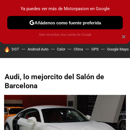
Ya puedes ver más de Motorpasion en Google
PRUEBAS
COCHES ELÉCTRICOS
OBSERVATORIO
F1
Añádenos como fuente preferida
Solo necesitas una cuenta de Google
×
HOY SE HABLA DE
DGT
Android Auto
Calor
China
GPS
Google Maps
Audi, lo mejorcito del Salón de
Barcelona