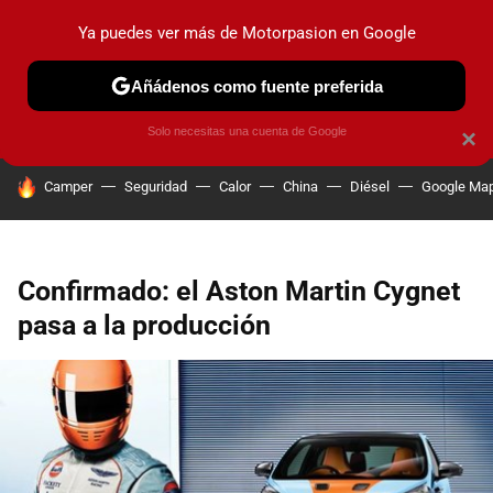
Ya puedes ver más de Motorpasion en Google
PRUEBAS
COCHES ELÉCTRICOS
OBSERVATORIO
F1
Añádenos como fuente preferida
Solo necesitas una cuenta de Google
×
HOY SE HABLA DE
Camper
Seguridad
Calor
China
Diésel
Google Ma
Confirmado: el Aston Martin Cygnet
pasa a la producción