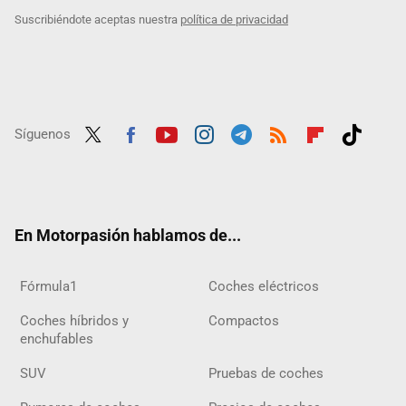
Suscribiéndote aceptas nuestra
política de privacidad
Síguenos
Twit
Fac
Yout
Inst
Tele
RSS
Flip
Tikt
ter
ebo
ube
agra
gra
boar
ok
ok
m
m
d
En Motorpasión hablamos de...
Fórmula1
Coches eléctricos
Coches híbridos y
Compactos
enchufables
SUV
Pruebas de coches