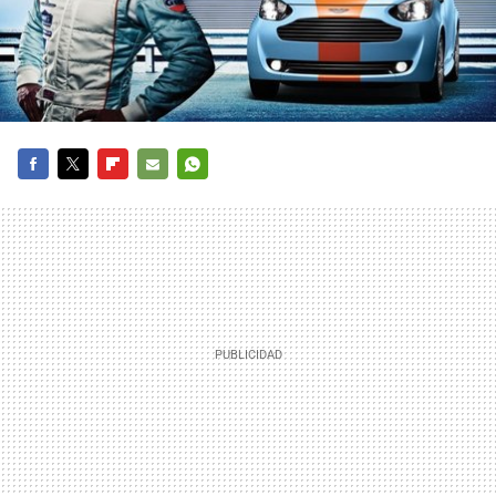
FACEBOOK
TWITTER
FLIPBOARD
E-
WHATSAPP
MAIL