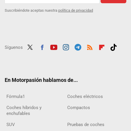
Suscribiéndote aceptas nuestra
política de privacidad
Síguenos
Twit
Fac
Yout
Inst
Tele
RSS
Flip
Tikt
ter
ebo
ube
agra
gra
boar
ok
ok
m
m
d
En Motorpasión hablamos de...
Fórmula1
Coches eléctricos
Coches híbridos y
Compactos
enchufables
SUV
Pruebas de coches