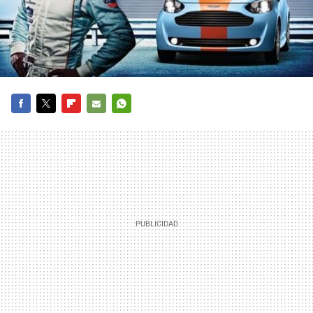
FACEBOOK
TWITTER
FLIPBOARD
E-
WHATSAPP
MAIL