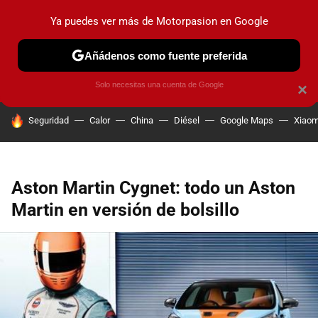
Ya puedes ver más de Motorpasion en Google
PRUEBAS
COCHES ELÉCTRICOS
OBSERVATORIO
F1
Añádenos como fuente preferida
Solo necesitas una cuenta de Google
×
HOY SE HABLA DE
Seguridad
Calor
China
Diésel
Google Maps
Xiaom
Aston Martin Cygnet: todo un Aston
Martin en versión de bolsillo