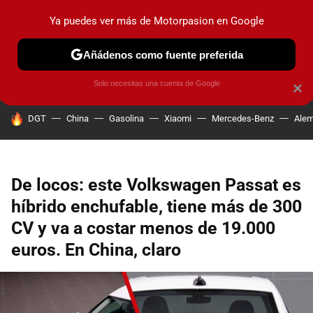
Ya puedes ver más de Motorpasion en Google
PRUEBAS
COCHES ELÉCTRICOS
OBSERVATORIO
F1
Añádenos como fuente preferida
Solo necesitas una cuenta de Google
×
HOY SE HABLA DE
DGT
China
Gasolina
Xiaomi
Mercedes-Benz
Alem
De locos: este Volkswagen Passat es
híbrido enchufable, tiene más de 300
CV y va a costar menos de 19.000
euros. En China, claro