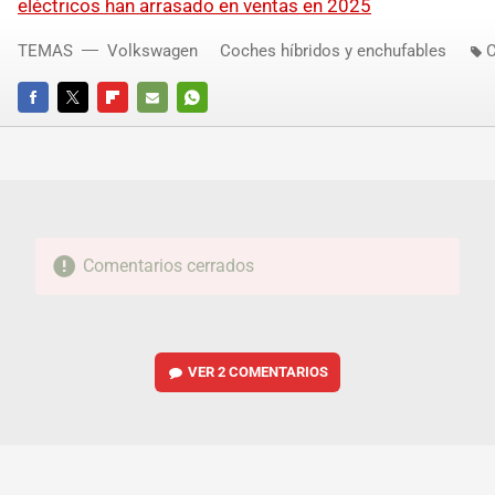
eléctricos han arrasado en ventas en 2025
TEMAS
Volkswagen
Coches híbridos y enchufables
C
FACEBOOK
TWITTER
FLIPBOARD
E-
WHATSAPP
MAIL
Comentarios cerrados
VER
2 COMENTARIOS