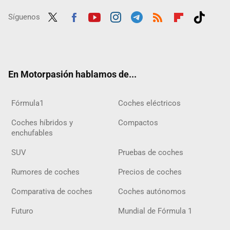
Síguenos
Twit
Fac
Yout
Inst
Tele
RSS
Flip
Tikt
ter
ebo
ube
agra
gra
boar
ok
ok
m
m
d
En Motorpasión hablamos de...
Fórmula1
Coches eléctricos
Coches híbridos y
Compactos
enchufables
SUV
Pruebas de coches
Rumores de coches
Precios de coches
Comparativa de coches
Coches autónomos
Futuro
Mundial de Fórmula 1