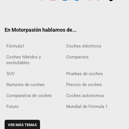
Twit
Fac
Yout
Inst
Tele
RSS
Flip
Tikt
ter
ebo
ube
agra
gra
boar
ok
ok
m
m
d
En Motorpasión hablamos de...
Fórmula1
Coches eléctricos
Coches híbridos y
Compactos
enchufables
SUV
Pruebas de coches
Rumores de coches
Precios de coches
Comparativa de coches
Coches autónomos
Futuro
Mundial de Fórmula 1
VER MÁS TEMAS