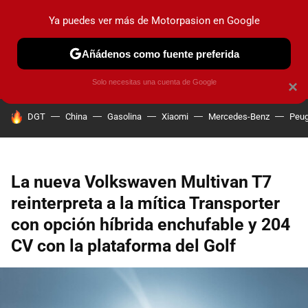
Ya puedes ver más de Motorpasion en Google
PRUEBAS
COCHES ELÉCTRICOS
OBSERVATORIO
F1
Añádenos como fuente preferida
Solo necesitas una cuenta de Google
×
HOY SE HABLA DE
DGT
China
Gasolina
Xiaomi
Mercedes-Benz
Peug
La nueva Volkswaven Multivan T7
reinterpreta a la mítica Transporter
con opción híbrida enchufable y 204
CV con la plataforma del Golf