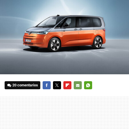
20 comentarios
FACEBOOK
TWITTER
FLIPBOARD
E-
WHATSAPP
MAIL