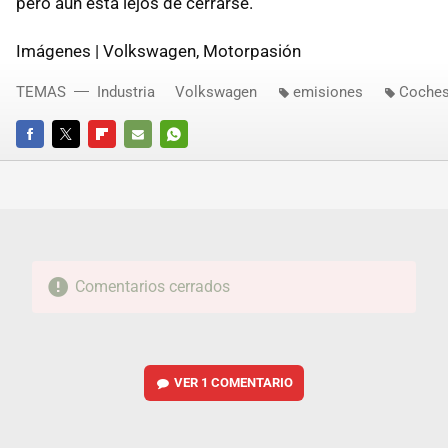
pero aún está lejos de cerrarse.
Imágenes | Volkswagen, Motorpasión
TEMAS
Industria
Volkswagen
emisiones
Coches
FACEBOOK
TWITTER
FLIPBOARD
E-
WHATSAPP
MAIL
Comentarios cerrados
VER
1 COMENTARIO