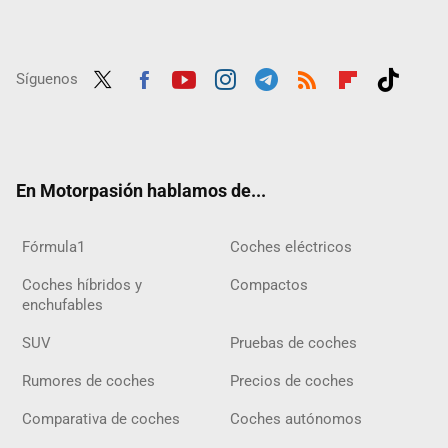
Síguenos
Twit
Fac
Yout
Inst
Tele
RSS
Flip
Tikt
ter
ebo
ube
agra
gra
boar
ok
ok
m
m
d
En Motorpasión hablamos de...
Fórmula1
Coches eléctricos
Coches híbridos y
Compactos
enchufables
SUV
Pruebas de coches
Rumores de coches
Precios de coches
Comparativa de coches
Coches autónomos