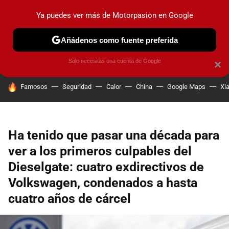
Ya puedes ver más de Motorpasion en Google
PRUEBAS
COCHES ELÉCTRICOS
OBSERVATORIO
F1
Añádenos como fuente preferida
Solo necesitas una cuenta de Google
×
HOY SE HABLA DE
Famosos
Seguridad
Calor
China
Google Maps
Xi
Ha tenido que pasar una década para
ver a los primeros culpables del
Dieselgate: cuatro exdirectivos de
Volkswagen, condenados a hasta
cuatro años de cárcel