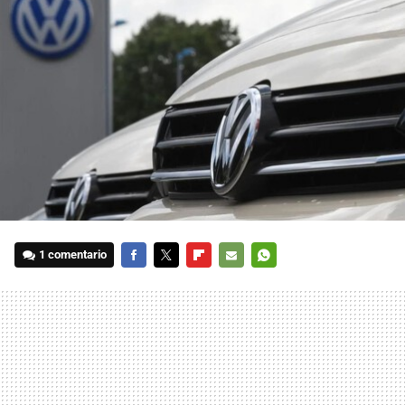
1 comentario
FACEBOOK
TWITTER
FLIPBOARD
E-
WHATSAPP
MAIL