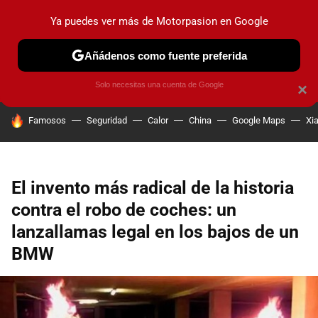
Ya puedes ver más de Motorpasion en Google
PRUEBAS
COCHES ELÉCTRICOS
OBSERVATORIO
F1
Añádenos como fuente preferida
Solo necesitas una cuenta de Google
×
HOY SE HABLA DE
Famosos
Seguridad
Calor
China
Google Maps
Xi
El invento más radical de la historia
contra el robo de coches: un
lanzallamas legal en los bajos de un
BMW