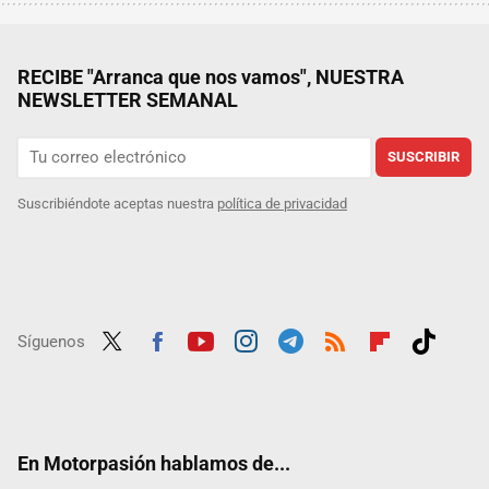
RECIBE "Arranca que nos vamos", NUESTRA
NEWSLETTER SEMANAL
SUSCRIBIR
Suscribiéndote aceptas nuestra
política de privacidad
Síguenos
Twit
Fac
Yout
Inst
Tele
RSS
Flip
Tikt
ter
ebo
ube
agra
gra
boar
ok
ok
m
m
d
En Motorpasión hablamos de...