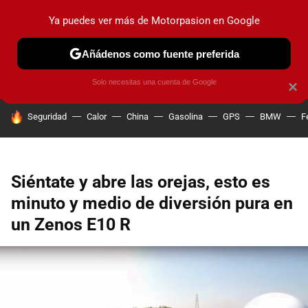
Ya puedes ver más de Motorpasion en Google
PRUEBAS
COCHES ELÉCTRICOS
OBSERVATORIO
F1
Añádenos como fuente preferida
Solo necesitas una cuenta de Google
×
HOY SE HABLA DE
Seguridad
Calor
China
Gasolina
GPS
BMW
F
Siéntate y abre las orejas, esto es
minuto y medio de diversión pura en
un Zenos E10 R