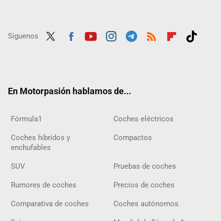
Síguenos
Twit
Fac
Yout
Inst
Tele
RSS
Flip
Tikt
ter
ebo
ube
agra
gra
boar
ok
ok
m
m
d
En Motorpasión hablamos de...
Fórmula1
Coches eléctricos
Coches híbridos y
Compactos
enchufables
SUV
Pruebas de coches
Rumores de coches
Precios de coches
Comparativa de coches
Coches autónomos