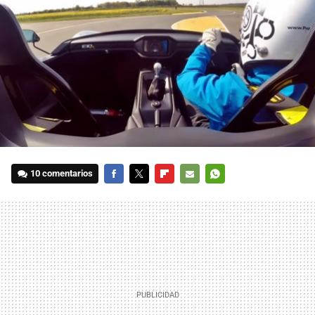
10 comentarios
FACEBOOK
TWITTER
FLIPBOARD
E-
WHATSAPP
MAIL