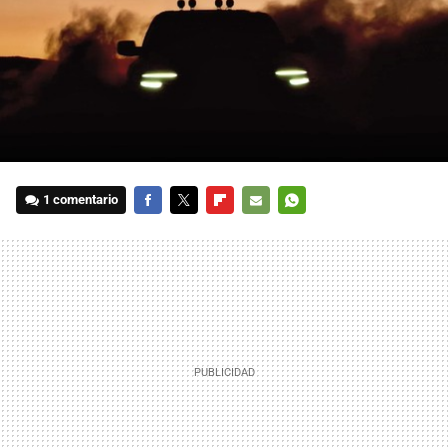
1 comentario
FACEBOOK
TWITTER
FLIPBOARD
E-
WHATSAPP
MAIL