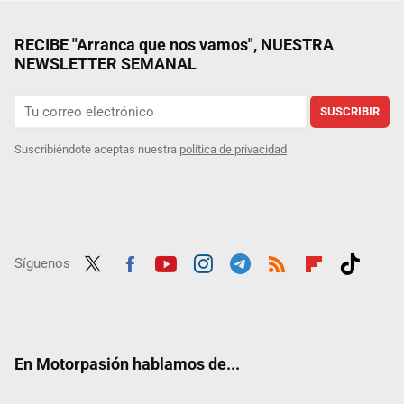
RECIBE "Arranca que nos vamos", NUESTRA
NEWSLETTER SEMANAL
SUSCRIBIR
Suscribiéndote aceptas nuestra
política de privacidad
Síguenos
Twit
Fac
Yout
Inst
Tele
RSS
Flip
Tikt
ter
ebo
ube
agra
gra
boar
ok
ok
m
m
d
En Motorpasión hablamos de...