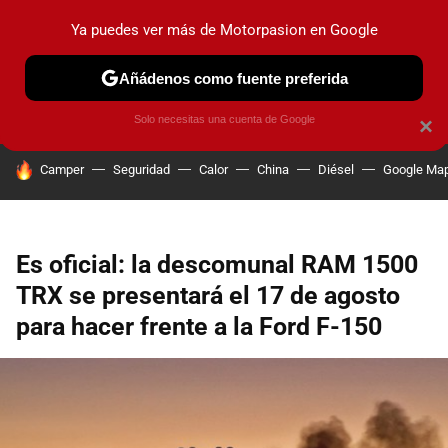
Ya puedes ver más de Motorpasion en Google
PRUEBAS
COCHES ELÉCTRICOS
OBSERVATORIO
F1
Añádenos como fuente preferida
Solo necesitas una cuenta de Google
×
HOY SE HABLA DE
Camper
Seguridad
Calor
China
Diésel
Google Ma
Es oficial: la descomunal RAM 1500
TRX se presentará el 17 de agosto
para hacer frente a la Ford F-150