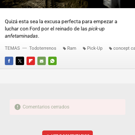
Quizá esta sea la excusa perfecta para empezar a
luchar con Ford por el reinado de las
pick-up
anfetaminadas
.
TEMAS
Todoterrenos
Ram
Pick-Up
concept ca
FACEBOOK
TWITTER
FLIPBOARD
E-
WHATSAPP
MAIL
Comentarios cerrados