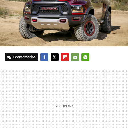
7 comentarios
FACEBOOK
TWITTER
FLIPBOARD
E-
WHATSAPP
MAIL