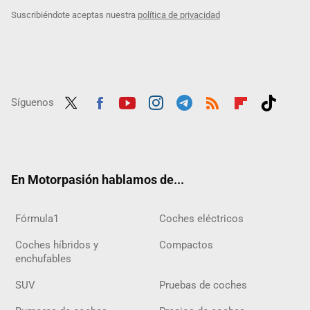
Suscribiéndote aceptas nuestra
política de privacidad
Síguenos
Twit
Fac
Yout
Inst
Tele
RSS
Flip
Tikt
ter
ebo
ube
agra
gra
boar
ok
ok
m
m
d
En Motorpasión hablamos de...
Fórmula1
Coches eléctricos
Coches híbridos y
Compactos
enchufables
SUV
Pruebas de coches