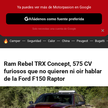
Ya puedes ver más de Motorpasion en Google
PRUEBAS
COCHES ELÉCTRICOS
OBSERVATORIO
F1
Añádenos como fuente preferida
Solo necesitas una cuenta de Google
×
HOY SE HABLA DE
Camper
Seguridad
Calor
China
Peugeot
Bugatti
Ram Rebel TRX Concept, 575 CV
furiosos que no quieren ni oir hablar
de la Ford F150 Raptor