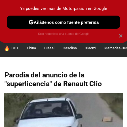
Ya puedes ver más de Motorpasion en Google
PRUEBAS
COCHES ELÉCTRICOS
OBSERVATORIO
F1
Añádenos como fuente preferida
Solo necesitas una cuenta de Google
×
HOY SE HABLA DE
DGT
China
Diésel
Gasolina
Xiaomi
Mercedes-Be
Parodia del anuncio de la
"superlicencia" de Renault Clio