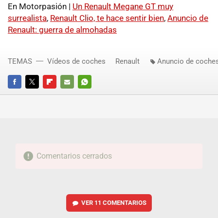
En Motorpasión |
Un Renault Megane GT muy
surrealista
,
Renault Clio, te hace sentir bien
,
Anuncio de
Renault: guerra de almohadas
TEMAS
Vídeos de coches
Renault
Anuncio de coche
FACEBOOK
TWITTER
FLIPBOARD
E-
WHATSAPP
MAIL
Comentarios cerrados
VER
11 COMENTARIOS