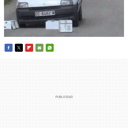
FACEBOOK
TWITTER
FLIPBOARD
E-
WHATSAPP
MAIL