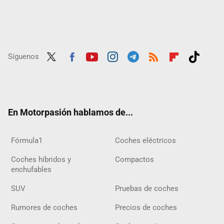
Síguenos
Twit
Fac
Yout
Inst
Tele
RSS
Flip
Tikt
ter
ebo
ube
agra
gra
boar
ok
ok
m
m
d
En Motorpasión hablamos de...
Fórmula1
Coches eléctricos
Coches híbridos y
Compactos
enchufables
SUV
Pruebas de coches
Rumores de coches
Precios de coches