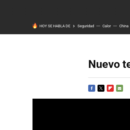
HOY SE HABLA DE
Seguridad
Calor
China
Nuevo te
FACEBOOK
TWITTER
FLIPBOARD
E-
MAIL