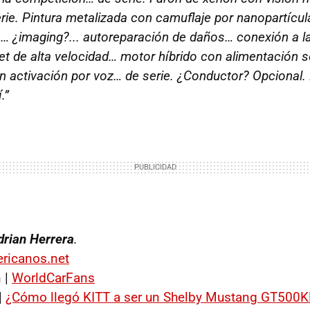
erie. Pintura metalizada con camuflaje por nanopartícul
es… ¿imaging?... autoreparación de daños… conexión a la
et de alta velocidad… motor híbrido con alimentación so
on activación por voz… de serie. ¿Conductor? Opcional
.”
drian Herrera
.
ricanos.net
 |
WorldCarFans
|
¿Cómo llegó KITT a ser un Shelby Mustang GT500