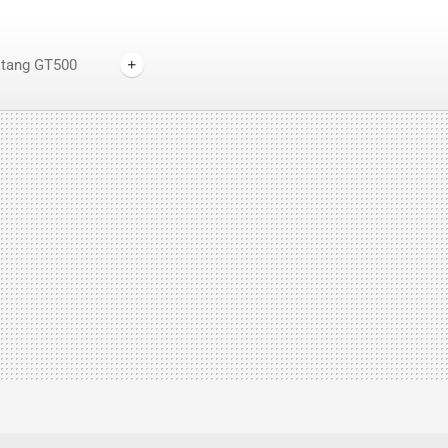
stang GT500
elby