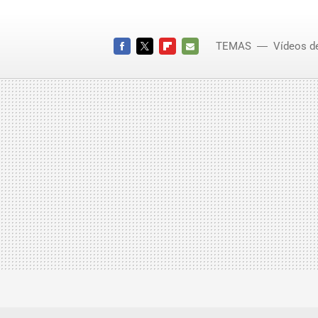
TEMAS
Vídeos d
El Coc
FACEBOOK
TWITTER
FLIPBOARD
E-
MAIL