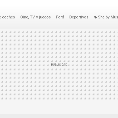
e coches
Cine, TV y juegos
Ford
Deportivos
Shelby Mu
he Fantástico
KITT
trailer
Teasers de coches
Sh