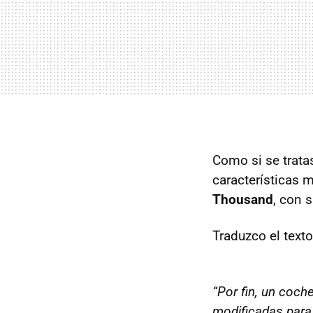
Como si se trata
características 
Thousand
, con 
Traduzco el text
“Por fin, un coch
modificadas para 