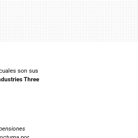
 cuales son sus
ndustries Three
spensiones
nocturna por