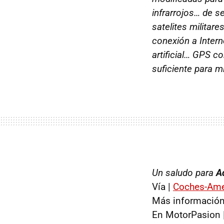
infrarrojos… de s
satelites militar
conexión a Intern
artificial… GPS c
suficiente para mí
Un saludo para
A
Vía |
Coches-Ame
Más información
En MotorPasion 