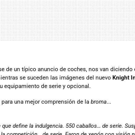
se de un típico anuncio de coches, nos van diciendo
mientras se suceden las imágenes del nuevo
Knight I
su equipamiento de serie y opcional.
o para una mejor comprensión de la
broma
...
e que define la indulgencia. 550 caballos… de serie. Su
la competición… de serie. Faron de xenón con visión 