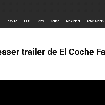
Gasolina
GPS
BMW
Ferrari
Mitsubishi
Aston Martin
aser trailer de El Coche F