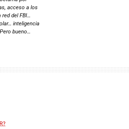
as, acceso a los
 red del FBI…
lar… inteligencia
. Pero bueno…
KR?