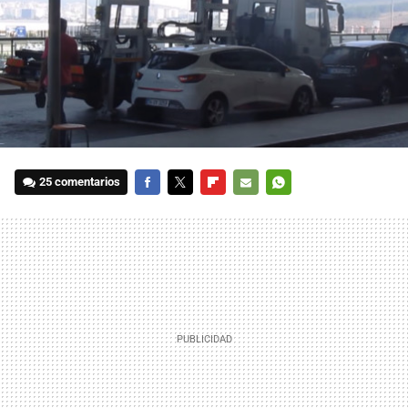
25 comentarios
FACEBOOK
TWITTER
FLIPBOARD
E-
WHATSAPP
MAIL