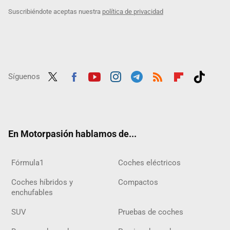
Suscribiéndote aceptas nuestra
política de privacidad
Síguenos
Twit
Fac
Yout
Inst
Tele
RSS
Flip
Tikt
ter
ebo
ube
agra
gra
boar
ok
ok
m
m
d
En Motorpasión hablamos de...
Fórmula1
Coches eléctricos
Coches híbridos y
Compactos
enchufables
SUV
Pruebas de coches