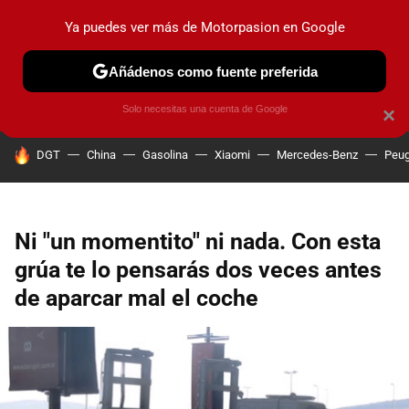
Ya puedes ver más de Motorpasion en Google
PRUEBAS
COCHES ELÉCTRICOS
OBSERVATORIO
F1
Añádenos como fuente preferida
Solo necesitas una cuenta de Google
×
HOY SE HABLA DE
DGT
China
Gasolina
Xiaomi
Mercedes-Benz
Peug
Ni "un momentito" ni nada. Con esta
grúa te lo pensarás dos veces antes
de aparcar mal el coche