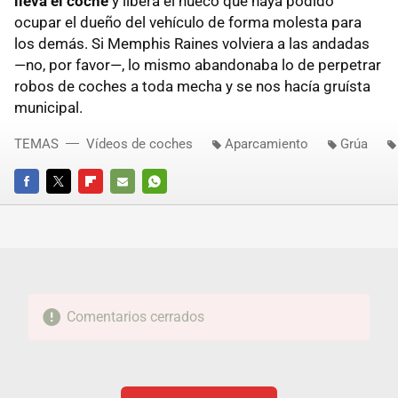
lleva el coche
y libera el hueco que haya podido
ocupar el dueño del vehículo de forma molesta para
los demás. Si Memphis Raines volviera a las andadas
—no, por favor—, lo mismo abandonaba lo de perpetrar
robos de coches a toda mecha y se nos hacía gruísta
municipal.
TEMAS
Vídeos de coches
Aparcamiento
Grúa
FACEBOOK
TWITTER
FLIPBOARD
E-
WHATSAPP
MAIL
Comentarios cerrados