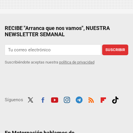
RECIBE "Arranca que nos vamos", NUESTRA
NEWSLETTER SEMANAL
SUSCRIBIR
Suscribiéndote aceptas nuestra
política de privacidad
Síguenos
Twit
Fac
Yout
Inst
Tele
RSS
Flip
Tikt
ter
ebo
ube
agra
gra
boar
ok
ok
m
m
d
En Motorpasión hablamos de...