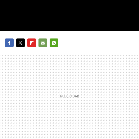
FACEBOOK
TWITTER
FLIPBOARD
E-
WHATSAPP
MAIL