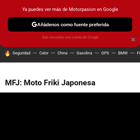
Ya puedes ver más de Motorpasion en Google
PRUEBAS
COCHES ELÉCTRICOS
OBSERVATORIO
F1
Añádenos como fuente preferida
Solo necesitas una cuenta de Google
×
HOY SE HABLA DE
Seguridad
Calor
China
Gasolina
GPS
BMW
F
MFJ: Moto Friki Japonesa