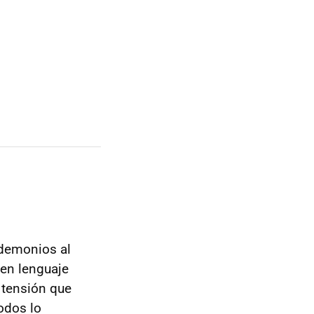
 demonios al
 en lenguaje
 tensión que
odos lo