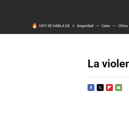
HOY SE HABLA DE
Seguridad
Calor
China
La viole
FACEBOOK
TWITTER
FLIPBOARD
E-
MAIL