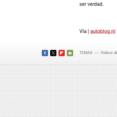
ser verdad.
Vía |
autoblog.nl
TEMAS
Vídeos d
FACEBOOK
TWITTER
FLIPBOARD
E-
MAIL