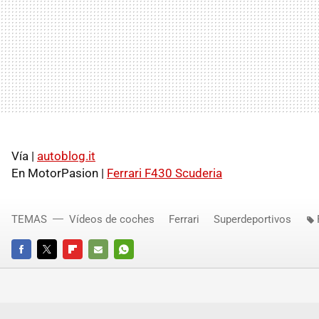
Vía |
autoblog.it
En MotorPasion |
Ferrari F430 Scuderia
TEMAS
Vídeos de coches
Ferrari
Superdeportivos
FACEBOOK
TWITTER
FLIPBOARD
E-
WHATSAPP
MAIL