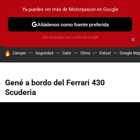
Ya puedes ver más de Motorpasion en Google
PRUEBAS
COCHES ELÉCTRICOS
OBSERVATORIO
F1
Añádenos como fuente preferida
Solo necesitas una cuenta de Google
×
HOY SE HABLA DE
Camper
Seguridad
Calor
China
Diésel
Google Ma
Gené a bordo del Ferrari 430
Scuderia