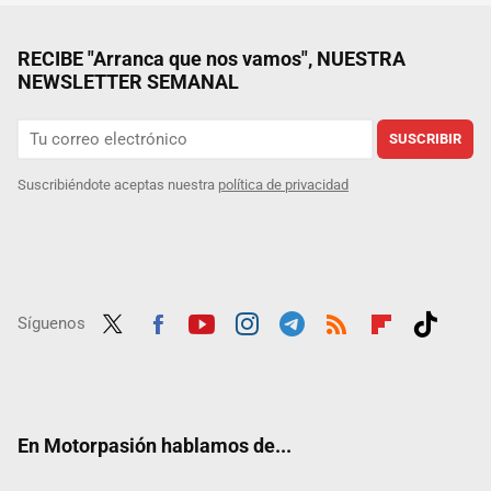
RECIBE "Arranca que nos vamos", NUESTRA
NEWSLETTER SEMANAL
SUSCRIBIR
Suscribiéndote aceptas nuestra
política de privacidad
Síguenos
Twit
Fac
Yout
Inst
Tele
RSS
Flip
Tikt
ter
ebo
ube
agra
gra
boar
ok
ok
m
m
d
En Motorpasión hablamos de...