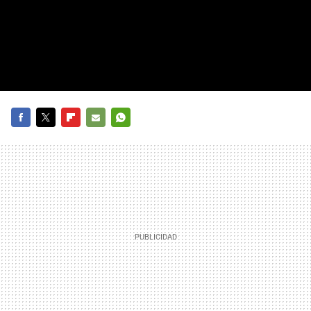
FACEBOOK
TWITTER
FLIPBOARD
E-
WHATSAPP
MAIL