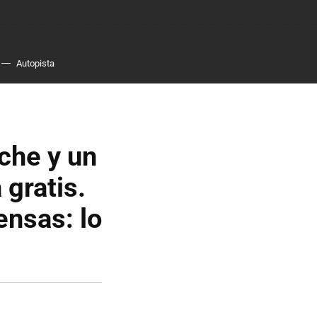
Autopista
che y un
 gratis.
ensas: lo