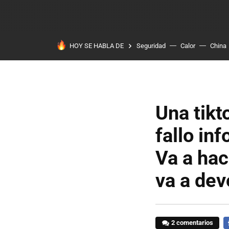
HOY SE HABLA DE
Seguridad
Calor
China
Una tikt
fallo inf
Va a hac
va a dev
2 comentarios