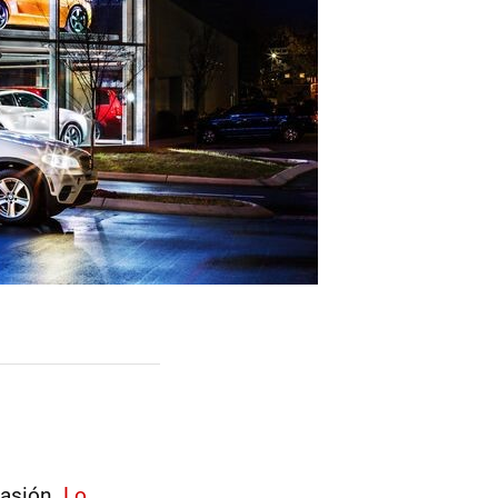
casión.
Lo