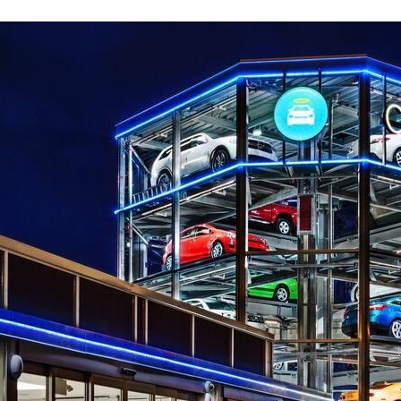
ACEBOOK
TWITTER
FLIPBOARD
E-
MAIL