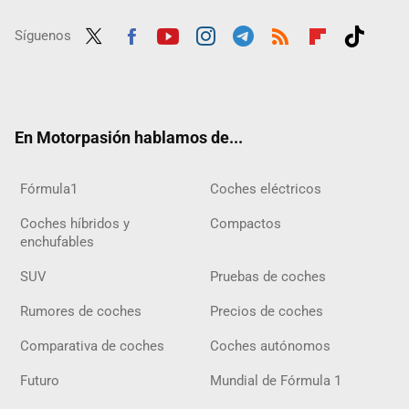
Síguenos
Twit
Fac
Yout
Inst
Tele
RSS
Flip
Tikt
ter
ebo
ube
agra
gra
boar
ok
ok
m
m
d
En Motorpasión hablamos de...
Fórmula1
Coches eléctricos
Coches híbridos y
Compactos
enchufables
SUV
Pruebas de coches
Rumores de coches
Precios de coches
Comparativa de coches
Coches autónomos
Futuro
Mundial de Fórmula 1