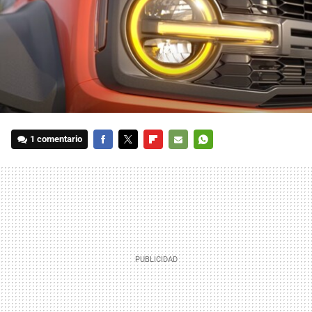
1 comentario
FACEBOOK
TWITTER
FLIPBOARD
E-
WHATSAPP
MAIL