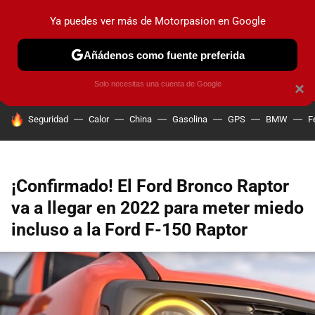
Ya puedes ver más de Motorpasion en Google
PRUEBAS
COCHES ELÉCTRICOS
OBSERVATORIO
F1
Añádenos como fuente preferida
Solo necesitas una cuenta de Google
×
HOY SE HABLA DE
Seguridad
Calor
China
Gasolina
GPS
BMW
F
¡Confirmado! El Ford Bronco Raptor
va a llegar en 2022 para meter miedo
incluso a la Ford F-150 Raptor