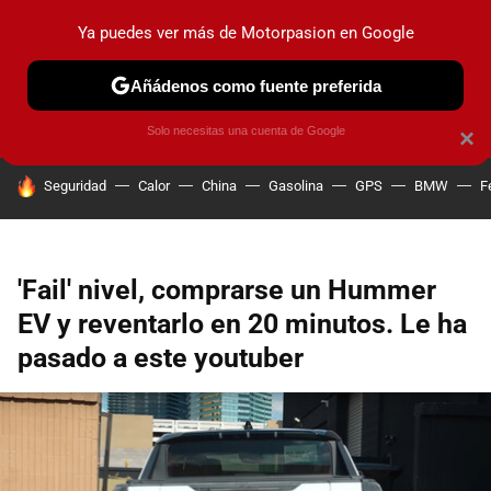
Ya puedes ver más de Motorpasion en Google
PRUEBAS
COCHES ELÉCTRICOS
OBSERVATORIO
F1
Añádenos como fuente preferida
Solo necesitas una cuenta de Google
×
HOY SE HABLA DE
Seguridad
Calor
China
Gasolina
GPS
BMW
F
'Fail' nivel, comprarse un Hummer
EV y reventarlo en 20 minutos. Le ha
pasado a este youtuber