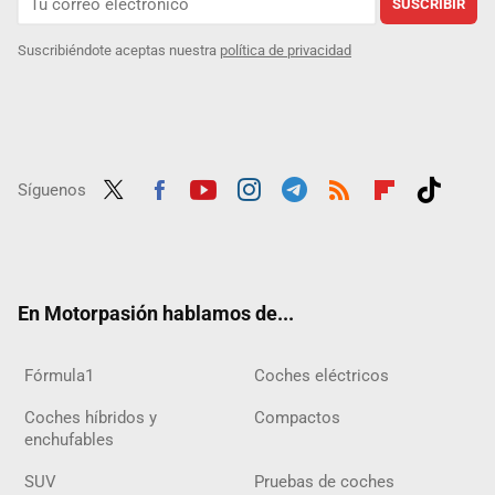
SUSCRIBIR
Suscribiéndote aceptas nuestra
política de privacidad
Síguenos
Twit
Fac
Yout
Inst
Tele
RSS
Flip
Tikt
ter
ebo
ube
agra
gra
boar
ok
ok
m
m
d
En Motorpasión hablamos de...
Fórmula1
Coches eléctricos
Coches híbridos y
Compactos
enchufables
SUV
Pruebas de coches