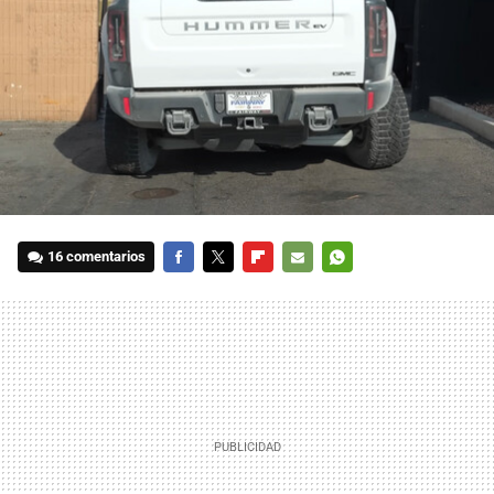
16 comentarios
FACEBOOK
TWITTER
FLIPBOARD
E-
WHATSAPP
MAIL