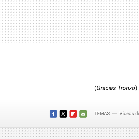
(
Gracias Tronxo
)
TEMAS
Vídeos d
FACEBOOK
TWITTER
FLIPBOARD
E-
MAIL