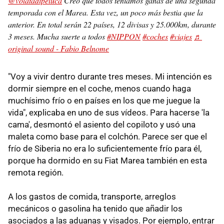
@volatadipeluca
Creo que todos teníamos ganas de una segunda
temporada con el Marea. Esta vez, un poco más bestia que la
anterior. En total serán 22 países, 12 divisas y 25.000km, durante
3 meses. Mucha suerte a todos
#NIPPON
#coches
#viajes
♬
original sound - Fabio Belnome
"Voy a vivir dentro durante tres meses. Mi intención es
dormir siempre en el coche, menos cuando haga
muchísimo frío o en países en los que me juegue la
vida", explicaba en uno de sus vídeos. Para hacerse 'la
cama', desmontó el asiento del copiloto y usó una
maleta como base para el colchón. Parece ser que el
frío de Siberia no era lo suficientemente frío para él,
porque ha dormido en su Fiat Marea también en esta
remota región.
A los gastos de comida, transporte, arreglos
mecánicos o gasolina ha tenido que añadir los
asociados a las aduanas y visados. Por ejemplo, entrar