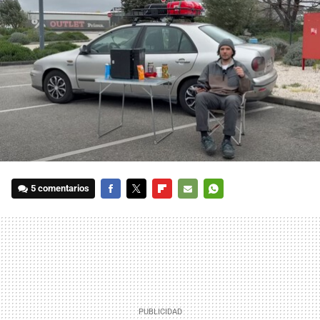
5 comentarios
FACEBOOK
TWITTER
FLIPBOARD
E-
WHATSAPP
MAIL