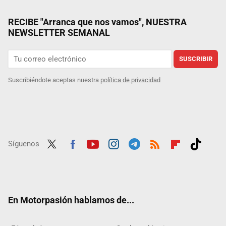
RECIBE "Arranca que nos vamos", NUESTRA
NEWSLETTER SEMANAL
SUSCRIBIR
Suscribiéndote aceptas nuestra
política de privacidad
Síguenos
Twit
Fac
Yout
Inst
Tele
RSS
Flip
Tikt
ter
ebo
ube
agra
gra
boar
ok
ok
m
m
d
En Motorpasión hablamos de...