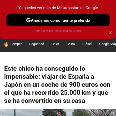
Ya puedes ver más de Motorpasion en Google
PRUEBAS
COCHES ELÉCTRICOS
OBSERVATORIO
F1
Añádenos como fuente preferida
Solo necesitas una cuenta de Google
×
HOY SE HABLA DE
Camper
Seguridad
Calor
China
Diésel
Google Ma
Este chico ha conseguido lo
impensable: viajar de España a
Japón en un coche de 900 euros con
el que ha recorrido 25.000 km y que
se ha convertido en su casa