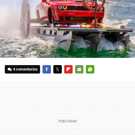
4 comentarios
FACEBOOK
TWITTER
FLIPBOARD
E-
WHATSAPP
MAIL