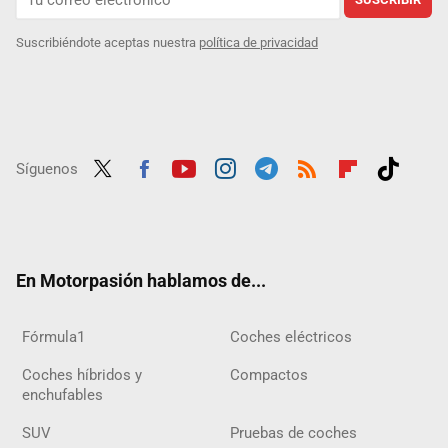
Suscribiéndote aceptas nuestra
política de privacidad
Síguenos
Twit
Fac
Yout
Inst
Tele
RSS
Flip
Tikt
ter
ebo
ube
agra
gra
boar
ok
ok
m
m
d
En Motorpasión hablamos de...
Fórmula1
Coches eléctricos
Coches híbridos y
Compactos
enchufables
SUV
Pruebas de coches