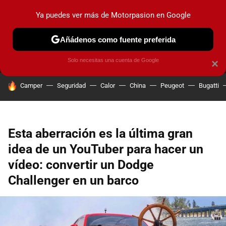
Ya puedes ver más de Motorpasion en Google
MENÚ
NUEVO
Añádenos como fuente preferida
PRUEBAS
COCHES ELÉCTRICOS
OBSERVATORIO
F1
Solo necesitas una cuenta de Google
×
HOY SE HABLA DE
Camper
Seguridad
Calor
China
Peugeot
Bugatti
Esta aberración es la última gran
idea de un YouTuber para hacer un
vídeo: convertir un Dodge
Challenger en un barco