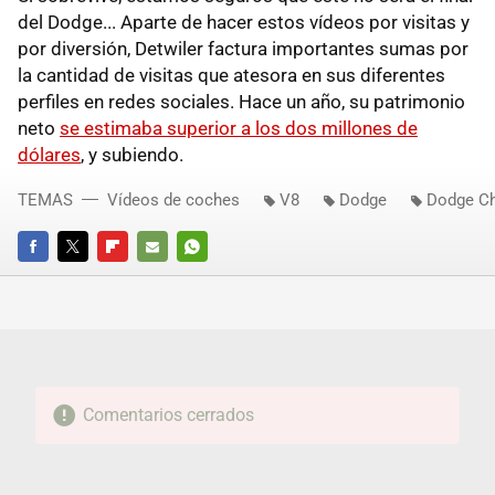
del Dodge... Aparte de hacer estos vídeos por visitas y
por diversión, Detwiler factura importantes sumas por
la cantidad de visitas que atesora en sus diferentes
perfiles en redes sociales. Hace un año, su patrimonio
neto
se estimaba superior a los dos millones de
dólares
, y subiendo.
TEMAS
Vídeos de coches
V8
Dodge
Dodge Ch
FACEBOOK
TWITTER
FLIPBOARD
E-
WHATSAPP
MAIL
Comentarios cerrados