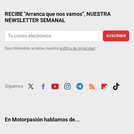
RECIBE "Arranca que nos vamos", NUESTRA
NEWSLETTER SEMANAL
SUSCRIBIR
Suscribiéndote aceptas nuestra
política de privacidad
Síguenos
Twit
Fac
Yout
Inst
Tele
RSS
Flip
Tikt
ter
ebo
ube
agra
gra
boar
ok
ok
m
m
d
En Motorpasión hablamos de...