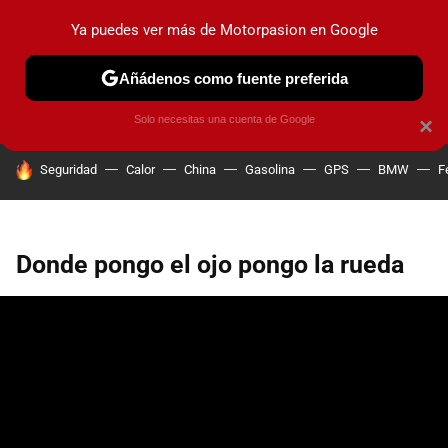
Ya puedes ver más de Motorpasion en Google
PRUEBAS
COCHES ELÉCTRICOS
OBSERVATORIO
F1
Añádenos como fuente preferida
Solo necesitas una cuenta de Google
×
HOY SE HABLA DE
Seguridad
Calor
China
Gasolina
GPS
BMW
F
Donde pongo el ojo pongo la rueda