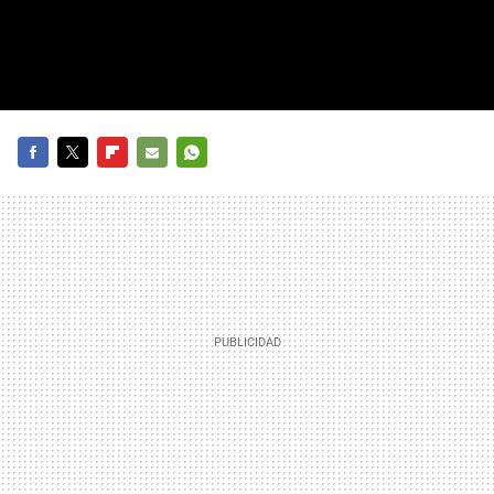
FACEBOOK
TWITTER
FLIPBOARD
E-
WHATSAPP
MAIL