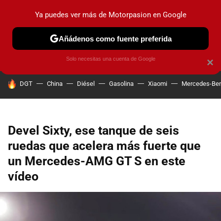
Ya puedes ver más de Motorpasion en Google
PRUEBAS
COCHES ELÉCTRICOS
OBSERVATORIO
F1
Añádenos como fuente preferida
Solo necesitas una cuenta de Google
×
HOY SE HABLA DE
DGT
China
Diésel
Gasolina
Xiaomi
Mercedes-Be
Devel Sixty, ese tanque de seis
ruedas que acelera más fuerte que
un Mercedes-AMG GT S en este
vídeo