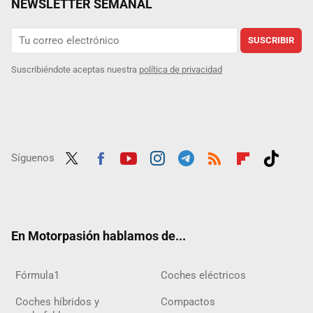
NEWSLETTER SEMANAL
SUSCRIBIR
Suscribiéndote aceptas nuestra
política de privacidad
Síguenos
Twit
Fac
Yout
Inst
Tele
RSS
Flip
Tikt
ter
ebo
ube
agra
gra
boar
ok
ok
m
m
d
En Motorpasión hablamos de...
Fórmula1
Coches eléctricos
Coches híbridos y
Compactos