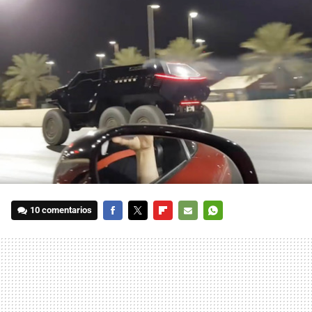
10 comentarios
FACEBOOK
TWITTER
FLIPBOARD
E-
WHATSAPP
MAIL