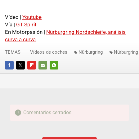
Vídeo |
Youtube
Vía |
GT Spirit
En Motorpasión |
Nürburgring Nordschleife, análisis
curva a curva
TEMAS
Vídeos de coches
Nürburgring
Nürburgring
FACEBOOK
TWITTER
FLIPBOARD
E-
WHATSAPP
MAIL
Comentarios cerrados