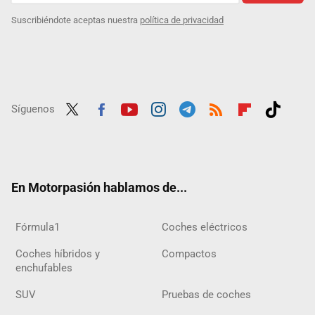
Suscribiéndote aceptas nuestra
política de privacidad
Síguenos
Twit
Fac
Yout
Inst
Tele
RSS
Flip
Tikt
ter
ebo
ube
agra
gra
boar
ok
ok
m
m
d
En Motorpasión hablamos de...
Fórmula1
Coches eléctricos
Coches híbridos y
Compactos
enchufables
SUV
Pruebas de coches