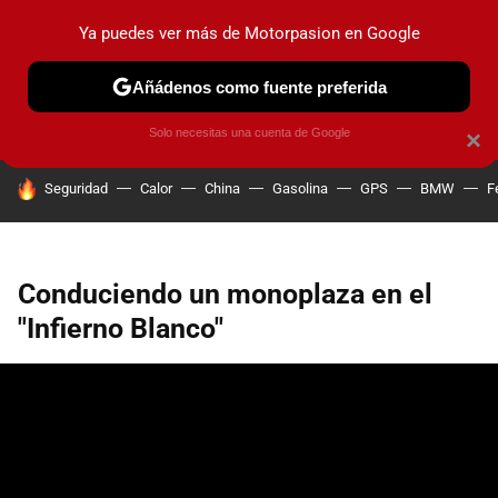
Ya puedes ver más de Motorpasion en Google
PRUEBAS
COCHES ELÉCTRICOS
OBSERVATORIO
F1
Añádenos como fuente preferida
Solo necesitas una cuenta de Google
×
HOY SE HABLA DE
Seguridad
Calor
China
Gasolina
GPS
BMW
F
Conduciendo un monoplaza en el
"Infierno Blanco"