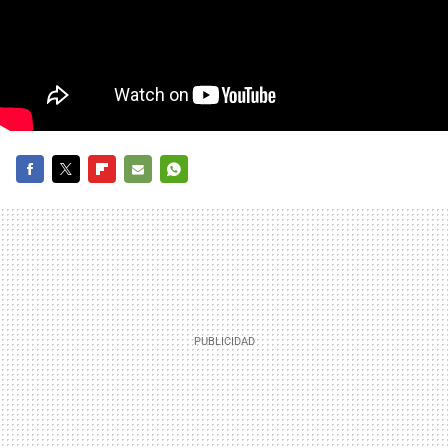
FACEBOOK
TWITTER
FLIPBOARD
E-
WHATSAPP
MAIL