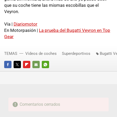
que su coche tiene las mismas escobillas que el
Veyron.
Vía |
Diariomotor
En Motorpasión |
La prueba del Bugatti Veyron en Top
Gear
TEMAS
Vídeos de coches
Superdeportivos
Bugatti V
FACEBOOK
TWITTER
FLIPBOARD
E-
WHATSAPP
MAIL
Comentarios cerrados