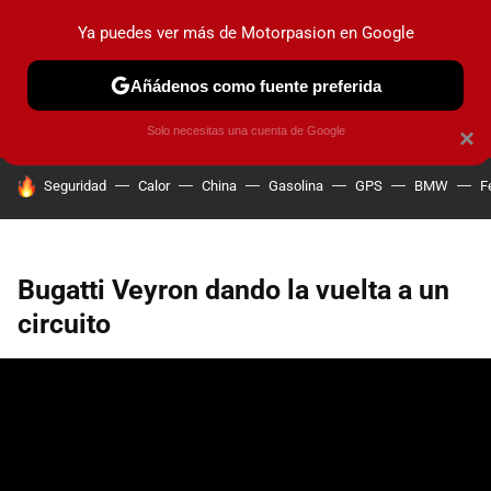
Ya puedes ver más de Motorpasion en Google
PRUEBAS
COCHES ELÉCTRICOS
OBSERVATORIO
F1
Añádenos como fuente preferida
Solo necesitas una cuenta de Google
×
HOY SE HABLA DE
Seguridad
Calor
China
Gasolina
GPS
BMW
F
Bugatti Veyron dando la vuelta a un
circuito