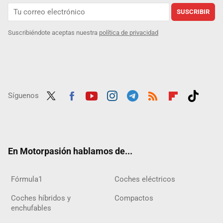
SUSCRIBIR
Suscribiéndote aceptas nuestra
política de privacidad
Síguenos
Twit
Fac
Yout
Inst
Tele
RSS
Flip
Tikt
ter
ebo
ube
agra
gra
boar
ok
ok
m
m
d
En Motorpasión hablamos de...
Fórmula1
Coches eléctricos
Coches híbridos y
Compactos
enchufables