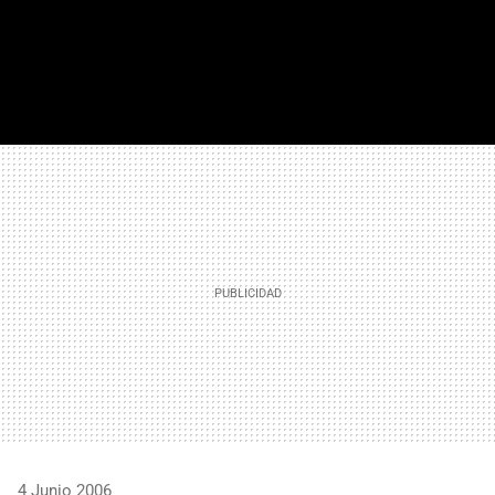
FACEBOOK
TWITTER
FLIPBOARD
E-
WHATSAPP
MAIL
4 Junio 2006