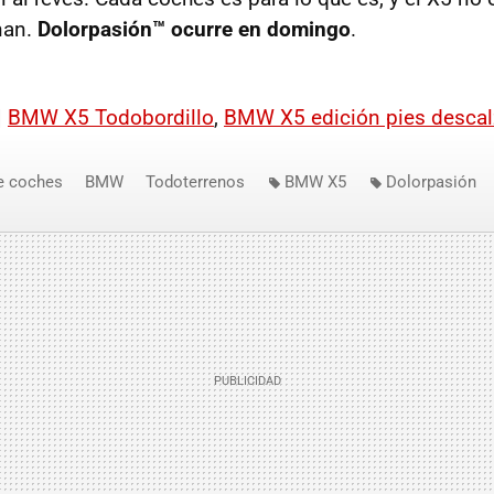
nan.
Dolorpasión™ ocurre en domingo
.
|
BMW
X5 Todobordillo
,
BMW
X5 edición pies desca
e coches
BMW
Todoterrenos
BMW X5
Dolorpasión