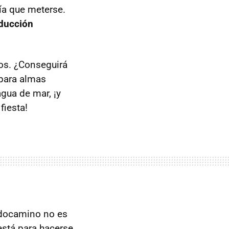
ía que meterse.
nducción
os. ¿Conseguirá
 para almas
gua de mar, ¡y
fiesta!
odocamino no es
 está para hacerse