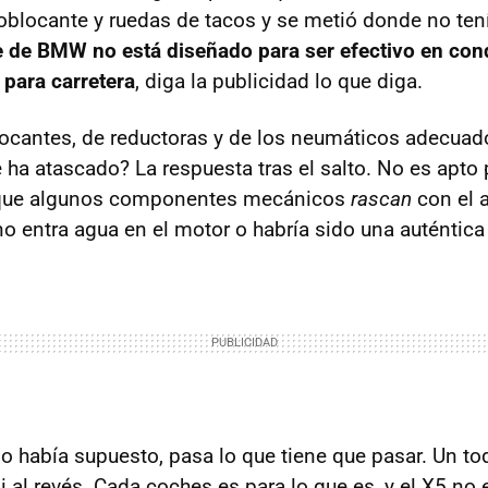
blocante y ruedas de tacos y se metió donde no ten
e de
BMW
no está diseñado para ser efectivo en co
 para carretera
, diga la publicidad lo que diga.
ocantes, de reductoras y de los neumáticos adecuad
e ha atascado? La respuesta tras el salto. No es apto
 que algunos componentes mecánicos
rascan
con el a
 entra agua en el motor o habría sido una auténtica 
 había supuesto, pasa lo que tiene que pasar. Un t
i al revés. Cada coches es para lo que es, y el X5 no