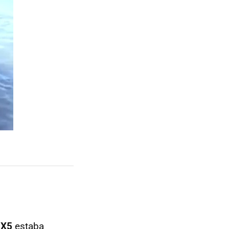
X5
estaba