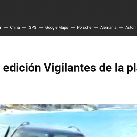
r
China
GPS
Google Maps
Porsche
Alemania
Aston 
dición Vigilantes de la p