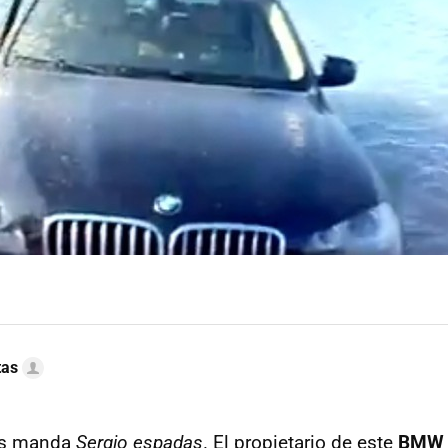
tas
os manda
Sergio espadas
. El propietario de este
BMW