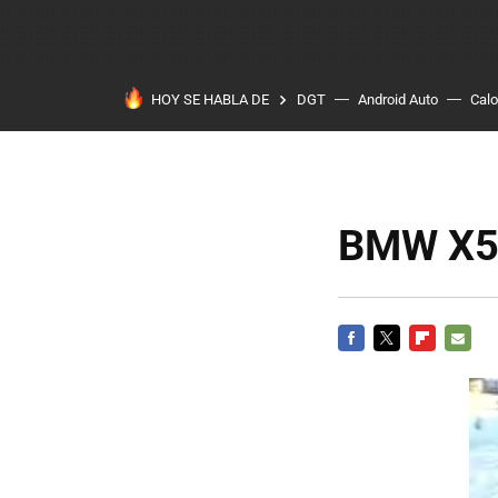
HOY SE HABLA DE
DGT
Android Auto
Calo
BMW X5 e
FACEBOOK
TWITTER
FLIPBOARD
E-
MAIL