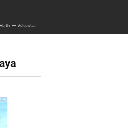
Martin
Autopistas
laya