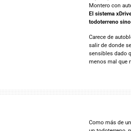
Montero con auto
El sistema xDriv
todoterreno sino
Carece de autobl
salir de donde s
sensibles dado
menos mal que no
Como más de uno
un todoterreno, n