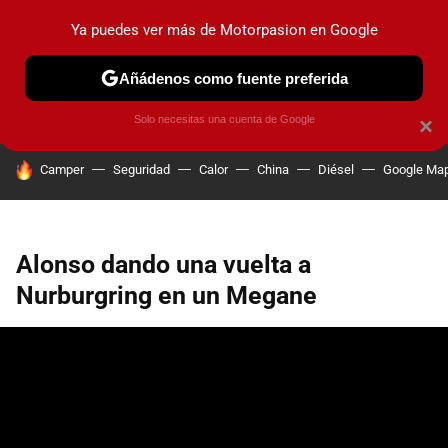
Ya puedes ver más de Motorpasion en Google
PRUEBAS
COCHES ELÉCTRICOS
OBSERVATORIO
F1
Añádenos como fuente preferida
Solo necesitas una cuenta de Google
×
HOY SE HABLA DE
Camper
Seguridad
Calor
China
Diésel
Google Ma
Alonso dando una vuelta a
Nurburgring en un Megane