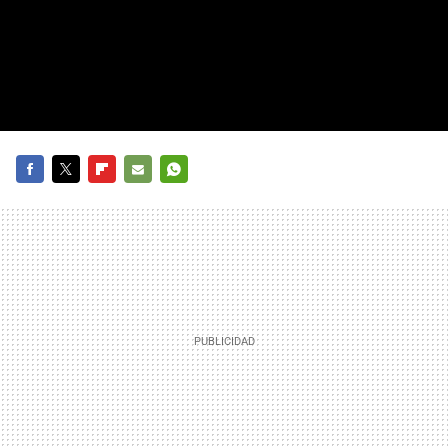
FACEBOOK
TWITTER
FLIPBOARD
E-
WHATSAPP
MAIL