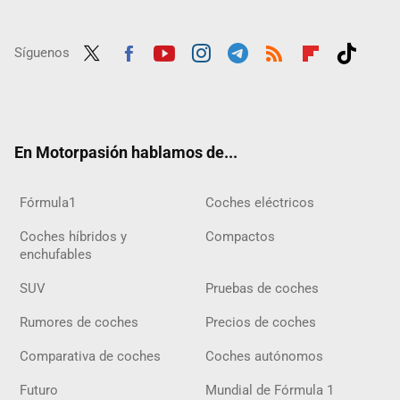
Síguenos
Twit
Fac
Yout
Inst
Tele
RSS
Flip
Tikt
ter
ebo
ube
agra
gra
boar
ok
ok
m
m
d
En Motorpasión hablamos de...
Fórmula1
Coches eléctricos
Coches híbridos y
Compactos
enchufables
SUV
Pruebas de coches
Rumores de coches
Precios de coches
Comparativa de coches
Coches autónomos
Futuro
Mundial de Fórmula 1