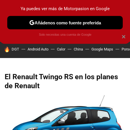
Ya puedes ver más de Motorpasion en Google
PRUEBAS
COCHES ELÉCTRICOS
OBSERVATORIO
F1
Añádenos como fuente preferida
Solo necesitas una cuenta de Google
×
HOY SE HABLA DE
DGT
Android Auto
Calor
China
Google Maps
Pors
El Renault Twingo RS en los planes
de Renault