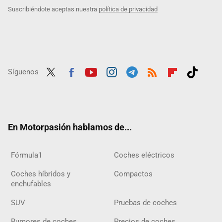
Suscribiéndote aceptas nuestra
política de privacidad
Síguenos
Twit
Fac
Yout
Inst
Tele
RSS
Flip
Tikt
ter
ebo
ube
agra
gra
boar
ok
ok
m
m
d
En Motorpasión hablamos de...
Fórmula1
Coches eléctricos
Coches híbridos y
Compactos
enchufables
SUV
Pruebas de coches
Rumores de coches
Precios de coches