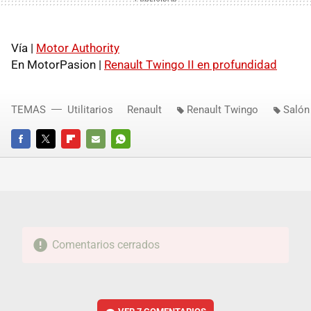
Vía |
Motor Authority
En MotorPasion |
Renault Twingo II en profundidad
TEMAS
Utilitarios
Renault
Renault Twingo
Salón
FACEBOOK
TWITTER
FLIPBOARD
E-
WHATSAPP
MAIL
Comentarios cerrados