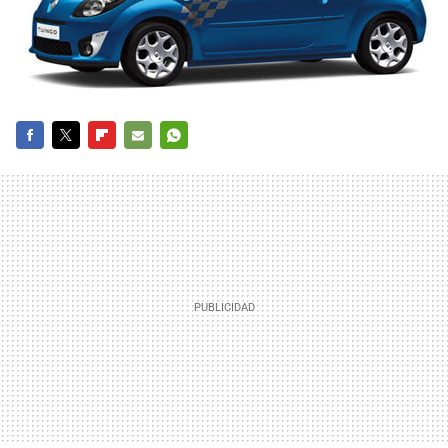
FACEBOOK
TWITTER
FLIPBOARD
E-
WHATSAPP
MAIL