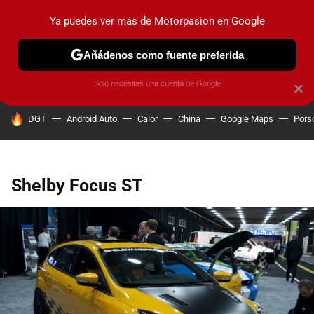
Ya puedes ver más de Motorpasion en Google
PRUEBAS
COCHES ELÉCTRICOS
OBSERVATORIO
F1
Añádenos como fuente preferida
Solo necesitas una cuenta de Google
×
HOY SE HABLA DE
DGT
Android Auto
Calor
China
Google Maps
Pors
Shelby Focus ST