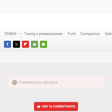
TEMAS
Tuning y preparaciones
Ford
Compactos
Salo
FACEBOOK
TWITTER
FLIPBOARD
E-
WHATSAPP
MAIL
Comentarios cerrados
VER
16 COMENTARIOS