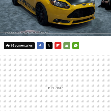
16 comentarios
FACEBOOK
TWITTER
FLIPBOARD
E-
WHATSAPP
MAIL