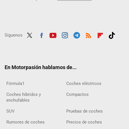
Síguenos
Twit
Fac
Yout
Inst
Tele
RSS
Flip
Tikt
ter
ebo
ube
agra
gra
boar
ok
ok
m
m
d
En Motorpasión hablamos de...
Fórmula1
Coches eléctricos
Coches híbridos y
Compactos
enchufables
SUV
Pruebas de coches
Rumores de coches
Precios de coches