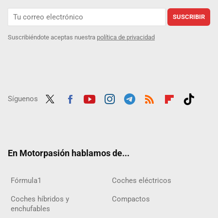
SUSCRIBIR
Suscribiéndote aceptas nuestra
política de privacidad
Síguenos
Twit
Fac
Yout
Inst
Tele
RSS
Flip
Tikt
ter
ebo
ube
agra
gra
boar
ok
ok
m
m
d
En Motorpasión hablamos de...
Fórmula1
Coches eléctricos
Coches híbridos y
Compactos
enchufables