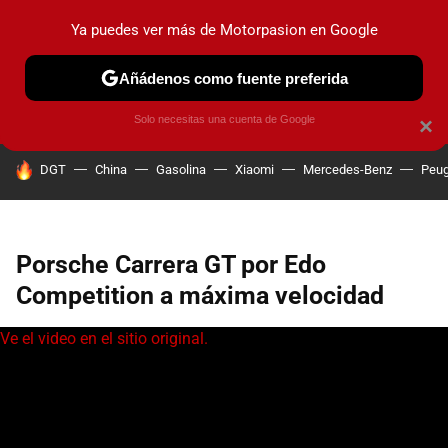
Ya puedes ver más de Motorpasion en Google
PRUEBAS
COCHES ELÉCTRICOS
OBSERVATORIO
F1
Añádenos como fuente preferida
Solo necesitas una cuenta de Google
×
HOY SE HABLA DE
DGT
China
Gasolina
Xiaomi
Mercedes-Benz
Peug
Porsche Carrera GT por Edo
Competition a máxima velocidad
Ve el video en el sitio original.