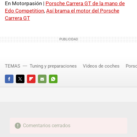
En Motorpasión |
Porsche Carrera GT de la mano de
Edo Competition
,
Así brama el motor del Porsche
Carrera GT
TEMAS
Tuning y preparaciones
Vídeos de coches
Pors
FACEBOOK
TWITTER
FLIPBOARD
E-
WHATSAPP
MAIL
Comentarios cerrados