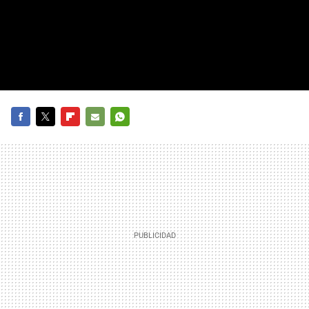
FACEBOOK
TWITTER
FLIPBOARD
E-
WHATSAPP
MAIL