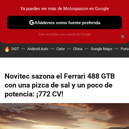
Ya puedes ver más de Motorpasion en Google
PRUEBAS
COCHES ELÉCTRICOS
OBSERVATORIO
F1
Añádenos como fuente preferida
Solo necesitas una cuenta de Google
×
HOY SE HABLA DE
DGT
Android Auto
Calor
China
Google Maps
Pors
Novitec sazona el Ferrari 488 GTB
con una pizca de sal y un poco de
potencia: ¡772 CV!