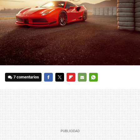
7 comentarios
FACEBOOK
TWITTER
FLIPBOARD
E-
WHATSAPP
MAIL