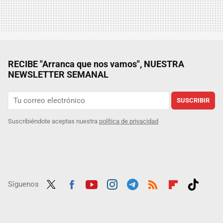
RECIBE "Arranca que nos vamos", NUESTRA
NEWSLETTER SEMANAL
SUSCRIBIR
Suscribiéndote aceptas nuestra
política de privacidad
Síguenos
Twit
Fac
Yout
Inst
Tele
RSS
Flip
Tikt
ter
ebo
ube
agra
gra
boar
ok