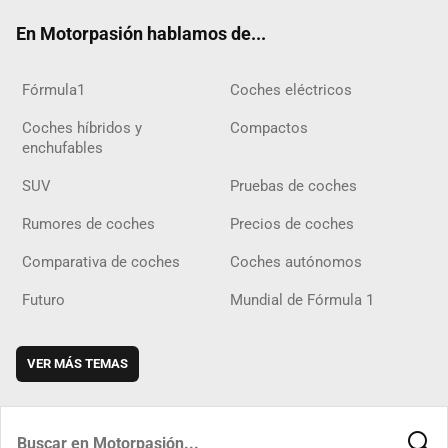
ok
m
m
d
En Motorpasión hablamos de...
Fórmula1
Coches eléctricos
Coches híbridos y
Compactos
enchufables
SUV
Pruebas de coches
Rumores de coches
Precios de coches
Comparativa de coches
Coches autónomos
Futuro
Mundial de Fórmula 1
VER MÁS TEMAS