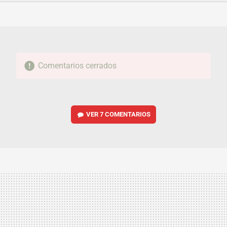
FACEBOOK
TWITTER
FLIPBOARD
E-
WHATSAPP
MAIL
Comentarios cerrados
VER
7 COMENTARIOS