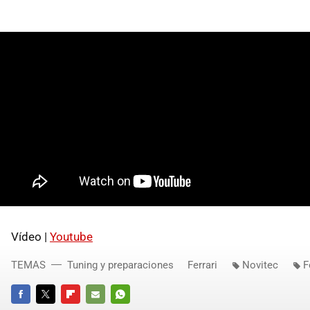
Vídeo |
Youtube
TEMAS
Tuning y preparaciones
Ferrari
Novitec
F