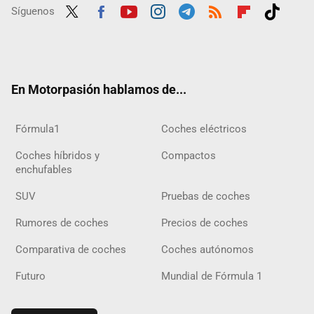
Síguenos
Twit
Fac
Yout
Inst
Tele
RSS
Flip
Tikt
ter
ebo
ube
agra
gra
boar
ok
ok
m
m
d
En Motorpasión hablamos de...
Fórmula1
Coches eléctricos
Coches híbridos y
Compactos
enchufables
SUV
Pruebas de coches
Rumores de coches
Precios de coches
Comparativa de coches
Coches autónomos
Futuro
Mundial de Fórmula 1