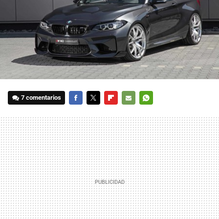
7 comentarios
FACEBOOK
TWITTER
FLIPBOARD
E-
WHATSAPP
MAIL