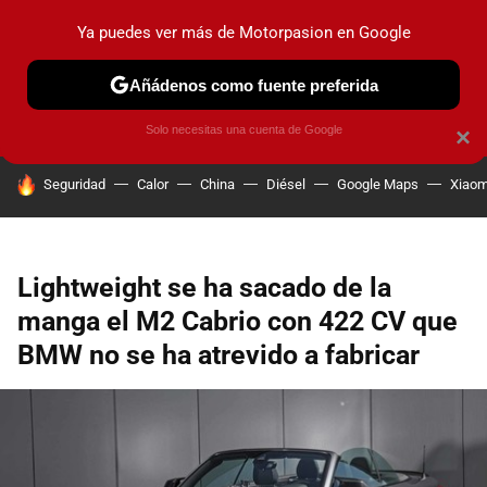
Ya puedes ver más de Motorpasion en Google
PRUEBAS
COCHES ELÉCTRICOS
OBSERVATORIO
F1
Añádenos como fuente preferida
Solo necesitas una cuenta de Google
×
HOY SE HABLA DE
Seguridad
Calor
China
Diésel
Google Maps
Xiaom
Lightweight se ha sacado de la
manga el M2 Cabrio con 422 CV que
BMW no se ha atrevido a fabricar