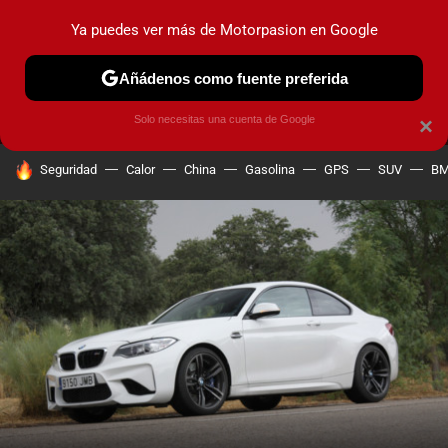
Ya puedes ver más de Motorpasion en Google
MENÚ
NUEVO
Añádenos como fuente preferida
PRUEBAS
COCHES ELÉCTRICOS
OBSERVATORIO
F1
Solo necesitas una cuenta de Google
×
HOY SE HABLA DE
Seguridad
Calor
China
Gasolina
GPS
SUV
B