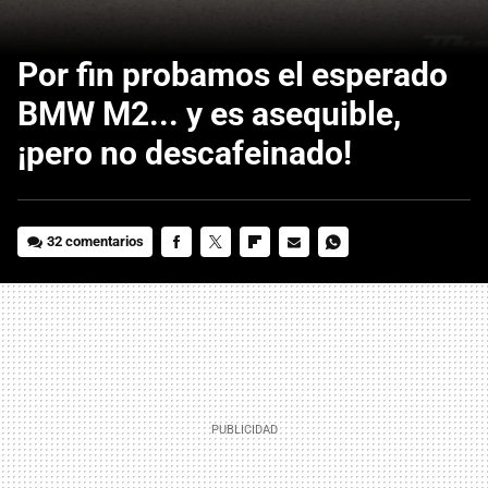
Por fin probamos el esperado
BMW M2... y es asequible,
¡pero no descafeinado!
32 comentarios
FACEBOOK
TWITTER
FLIPBOARD
E-
WHATSAPP
MAIL