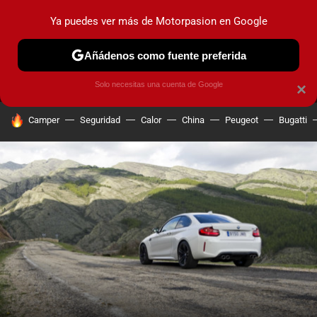
Ya puedes ver más de Motorpasion en Google
MENÚ
NUEVO
Añádenos como fuente preferida
PRUEBAS
COCHES ELÉCTRICOS
OBSERVATORIO
F1
Solo necesitas una cuenta de Google
×
HOY SE HABLA DE
Camper
Seguridad
Calor
China
Peugeot
Bugatti