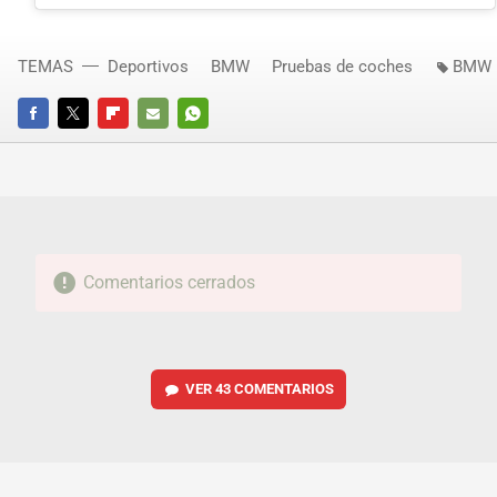
TEMAS
Deportivos
BMW
Pruebas de coches
BMW 
FACEBOOK
TWITTER
FLIPBOARD
E-
WHATSAPP
MAIL
Comentarios cerrados
VER
43 COMENTARIOS