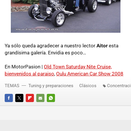
Ya sólo queda agradecer a nuestro lector
Aitor
esta
grandísima galería. Envidia es poco…
En MotorPasion |
Old Town Saturday Nite Cruise,
bienvenidos al paraiso
,
Oulu American Car Show 2008
TEMAS
Tuning y preparaciones
Clásicos
Concentrac
FACEBOOK
TWITTER
FLIPBOARD
E-
WHATSAPP
MAIL