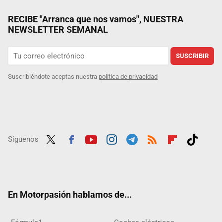
RECIBE "Arranca que nos vamos", NUESTRA
NEWSLETTER SEMANAL
SUSCRIBIR
Suscribiéndote aceptas nuestra
política de privacidad
Síguenos
Twit
Fac
Yout
Inst
Tele
RSS
Flip
Tikt
ter
ebo
ube
agra
gra
boar
ok
ok
m
m
d
En Motorpasión hablamos de...