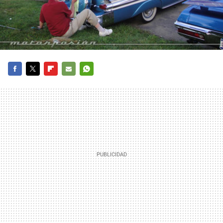
FACEBOOK
TWITTER
FLIPBOARD
E-
WHATSAPP
MAIL