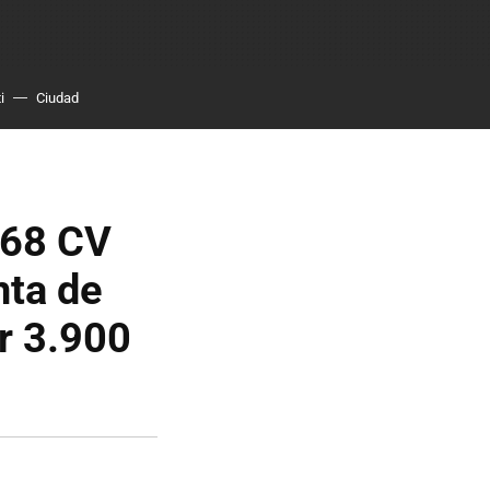
i
Ciudad
468 CV
nta de
r 3.900