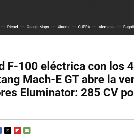
Diésel
Google Maps
Xiaomi
CUPRA
Alemania
Bugatt
d F-100 eléctrica con los 
tang Mach-E GT abre la ve
res Eluminator: 285 CV po