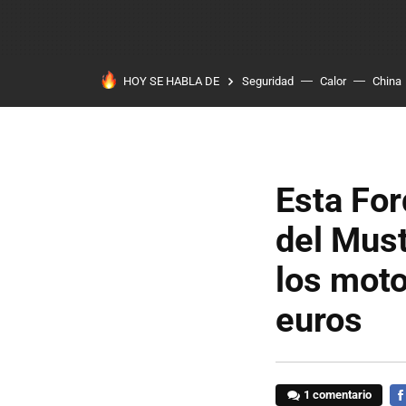
HOY SE HABLA DE
Seguridad
Calor
China
Esta For
del Mus
los moto
euros
1 comentario