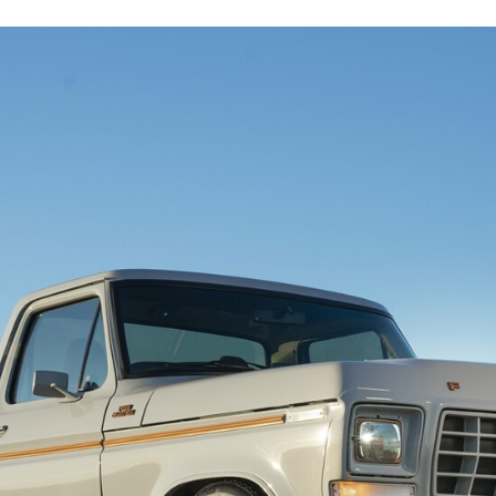
CEBOOK
TWITTER
FLIPBOARD
E-
MAIL