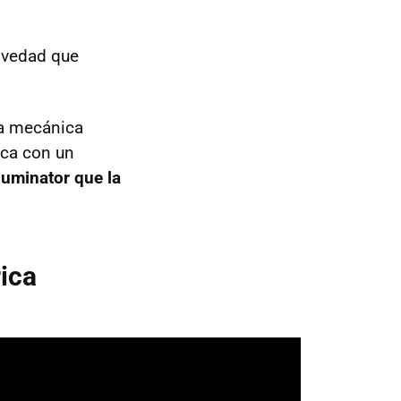
ovedad que
na mecánica
ica con un
luminator que la
ica