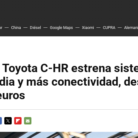
or
China
Diésel
Google Maps
Xiaomi
CUPRA
Aleman
o Toyota C-HR estrena sis
dia y más conectividad, d
euros
CEBOOK
TWITTER
FLIPBOARD
E-
MAIL