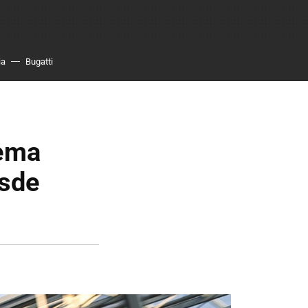
ia
Bugatti
tema
esde