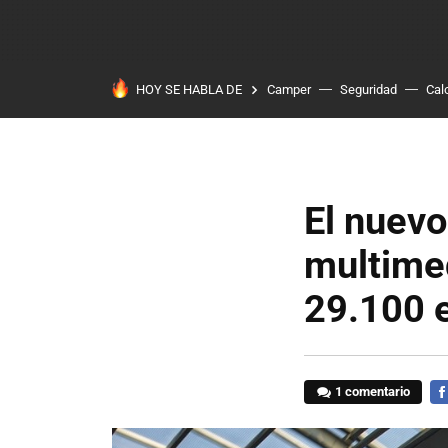
HOY SE HABLA DE
Camper
Seguridad
Cal
El nuev
multime
29.100 
1 comentario
FA