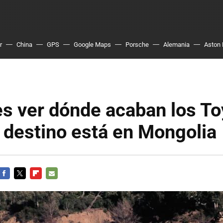
r
China
GPS
Google Maps
Porsche
Alemania
Aston 
es ver dónde acaban los To
u destino está en Mongolia
FACEBOOK
TWITTER
FLIPBOARD
E-
MAIL