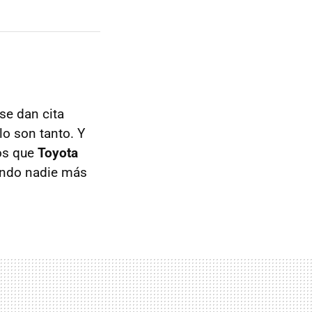
se dan cita
o son tanto. Y
os que
Toyota
uando nadie más