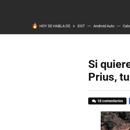
HOY SE HABLA DE
DGT
Android Auto
Calo
Si quier
Prius, t
18 comentarios