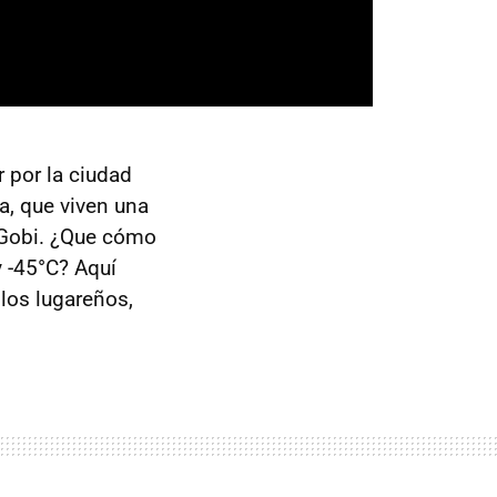
er por la ciudad
a, que viven una
l Gobi. ¿Que cómo
y -45°C? Aquí
 los lugareños,