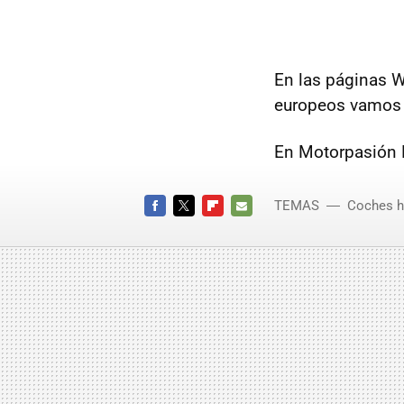
En las páginas W
europeos vamos
En Motorpasión 
TEMAS
Coches h
Toyota 
FACEBOOK
TWITTER
FLIPBOARD
E-
MAIL