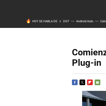
HOY SE HABLA DE
DGT
Android Auto
Calo
Comienza
Plug-in
FACEBOOK
TWITTER
FLIPBOARD
E-
MAIL