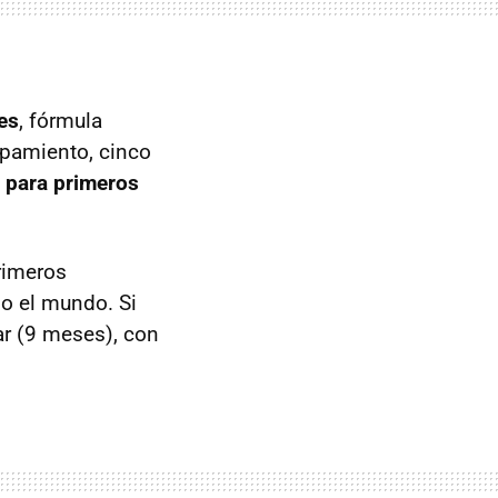
es
, fórmula
ipamiento, cinco
a para primeros
rimeros
o el mundo. Si
r (9 meses), con