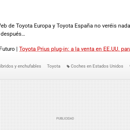
eb de Toyota Europa y Toyota España no veréis nada 
 después…
Futuro |
Toyota Prius plug-in: a la venta en EE.UU. pa
íbridos y enchufables
Toyota
Coches en Estados Unidos
Prius Plug-In