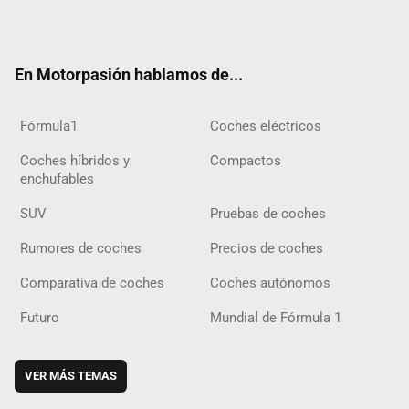
ter
ebo
ube
agra
gra
boar
ok
ok
m
m
d
En Motorpasión hablamos de...
Fórmula1
Coches eléctricos
Coches híbridos y
Compactos
enchufables
SUV
Pruebas de coches
Rumores de coches
Precios de coches
Comparativa de coches
Coches autónomos
Futuro
Mundial de Fórmula 1
VER MÁS TEMAS