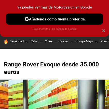
Ya puedes ver más de Motorpasion en Google
MENÚ
NUEVO
Añádenos como fuente preferida
PRUEBAS
COCHES ELÉCTRICOS
OBSERVATORIO
F1
Solo necesitas una cuenta de Google
×
HOY SE HABLA DE
Seguridad
Calor
China
Diésel
Google Maps
Xiaom
Range Rover Evoque desde 35.000
euros