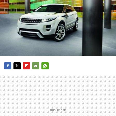
FACEBOOK
TWITTER
FLIPBOARD
E-
WHATSAPP
MAIL