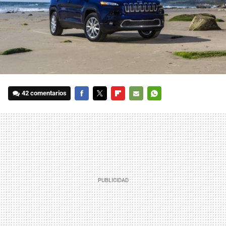
42 comentarios
FACEBOOK
TWITTER
FLIPBOARD
E-
WHATSAPP
MAIL