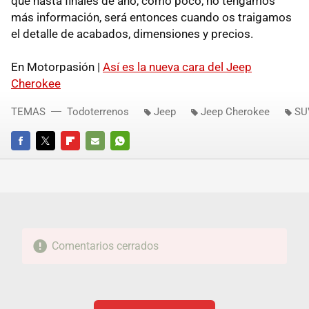
que hasta finales de año, como poco, no tengamos
más información, será entonces cuando os traigamos
el detalle de acabados, dimensiones y precios.
En Motorpasión |
Así es la nueva cara del Jeep
Cherokee
TEMAS
Todoterrenos
Jeep
Jeep Cherokee
SU
FACEBOOK
TWITTER
FLIPBOARD
E-
WHATSAPP
MAIL
Comentarios cerrados