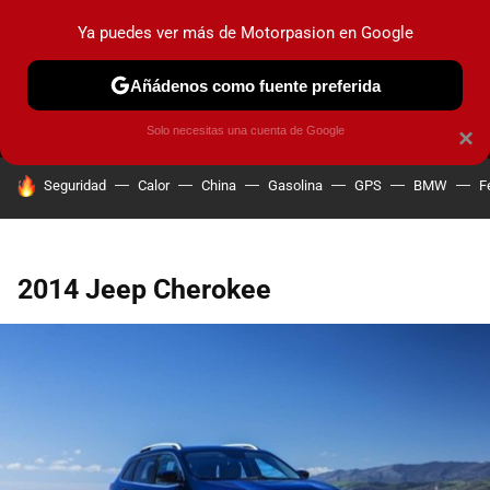
Ya puedes ver más de Motorpasion en Google
MENÚ
NUEVO
Añádenos como fuente preferida
PRUEBAS
COCHES ELÉCTRICOS
OBSERVATORIO
F1
Solo necesitas una cuenta de Google
×
HOY SE HABLA DE
Seguridad
Calor
China
Gasolina
GPS
BMW
F
2014 Jeep Cherokee