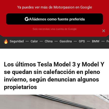
Ya puedes ver más de Motorpasion en Google
PRUEBAS
COCHES ELÉCTRICOS
OBSERVATORIO
F1
Añádenos como fuente preferida
Solo necesitas una cuenta de Google
×
HOY SE HABLA DE
Seguridad
Calor
China
Gasolina
GPS
BMW
F
Los últimos Tesla Model 3 y Model Y
se quedan sin calefacción en pleno
invierno, según denuncian algunos
propietarios