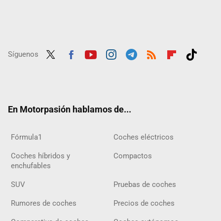
Síguenos
Twit
Fac
Yout
Inst
Tele
RSS
Flip
Tikt
ter
ebo
ube
agra
gra
boar
ok
ok
m
m
d
En Motorpasión hablamos de...
Fórmula1
Coches eléctricos
Coches híbridos y
Compactos
enchufables
SUV
Pruebas de coches
Rumores de coches
Precios de coches