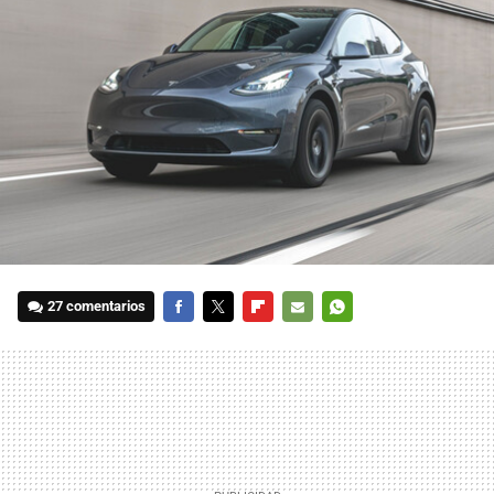
27 comentarios
FACEBOOK
TWITTER
FLIPBOARD
E-
WHATSAPP
MAIL