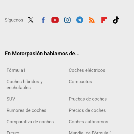
Síguenos
Twit
Fac
Yout
Inst
Tele
RSS
Flip
Tikt
ter
ebo
ube
agra
gra
boar
ok
ok
m
m
d
En Motorpasión hablamos de...
Fórmula1
Coches eléctricos
Coches híbridos y
Compactos
enchufables
SUV
Pruebas de coches
Rumores de coches
Precios de coches
Comparativa de coches
Coches autónomos
Futuro
Mundial de Fórmula 1