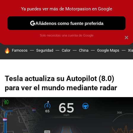
Ya puedes ver más de Motorpasion en Google
PRUEBAS
COCHES ELÉCTRICOS
OBSERVATORIO
F1
Añádenos como fuente preferida
Solo necesitas una cuenta de Google
×
HOY SE HABLA DE
Famosos
Seguridad
Calor
China
Google Maps
Xi
Tesla actualiza su Autopilot (8.0)
para ver el mundo mediante radar