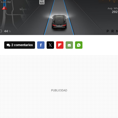
2 comentarios
FACEBOOK
TWITTER
FLIPBOARD
E-
WHATSAPP
MAIL