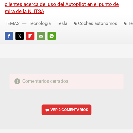
clientes acerca del uso del Autopilot en el punto de
mira de la NHTSA
TEMAS
Tecnología
Tesla
Coches autónomos
Te
FACEBOOK
TWITTER
FLIPBOARD
E-
WHATSAPP
MAIL
Comentarios cerrados
VER
2 COMENTARIOS