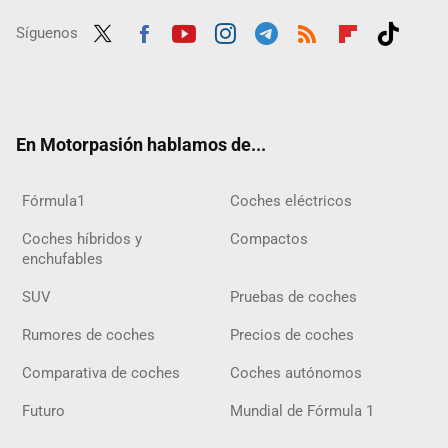
Síguenos
Twit
Fac
Yout
Inst
Tele
RSS
Flip
Tikt
ter
ebo
ube
agra
gra
boar
ok
ok
m
m
d
En Motorpasión hablamos de...
Fórmula1
Coches eléctricos
Coches híbridos y
Compactos
enchufables
SUV
Pruebas de coches
Rumores de coches
Precios de coches
Comparativa de coches
Coches autónomos
Futuro
Mundial de Fórmula 1