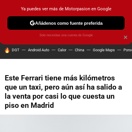
Ya puedes ver más de Motorpasion en Google
PRUEBAS
COCHES ELÉCTRICOS
OBSERVATORIO
F1
Añádenos como fuente preferida
Solo necesitas una cuenta de Google
×
HOY SE HABLA DE
DGT
Android Auto
Calor
China
Google Maps
Pors
Este Ferrari tiene más kilómetros
que un taxi, pero aún así ha salido a
la venta por casi lo que cuesta un
piso en Madrid