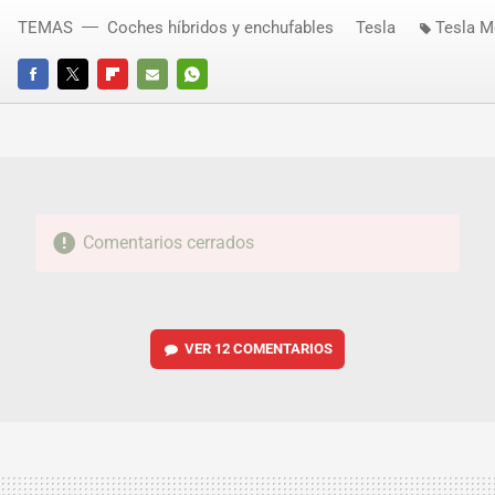
TEMAS
Coches híbridos y enchufables
Tesla
Tesla M
FACEBOOK
TWITTER
FLIPBOARD
E-
WHATSAPP
MAIL
Comentarios cerrados
VER
12 COMENTARIOS