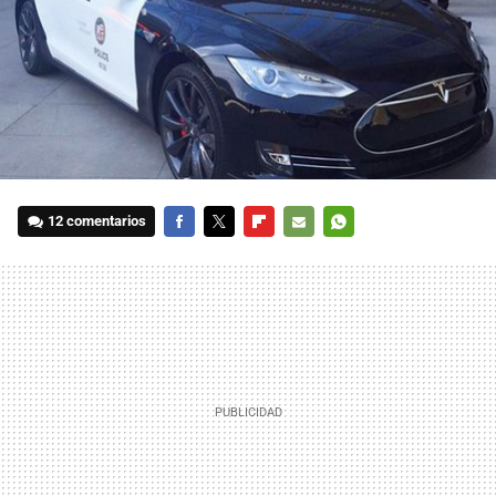
12 comentarios
FACEBOOK
TWITTER
FLIPBOARD
E-
WHATSAPP
MAIL