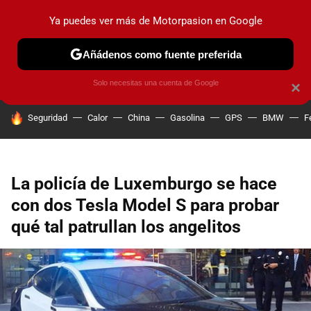
Ya puedes ver más de Motorpasion en Google
PRUEBAS
COCHES ELÉCTRICOS
OBSERVATORIO
F1
Añádenos como fuente preferida
Solo necesitas una cuenta de Google
×
HOY SE HABLA DE
Seguridad
Calor
China
Gasolina
GPS
BMW
F
La policía de Luxemburgo se hace
con dos Tesla Model S para probar
qué tal patrullan los angelitos