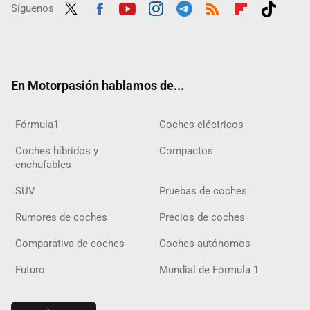
Síguenos
Twit
Fac
Yout
Inst
Tele
RSS
Flip
Tikt
ter
ebo
ube
agra
gra
boar
ok
ok
m
m
d
En Motorpasión hablamos de...
Fórmula1
Coches eléctricos
Coches híbridos y
Compactos
enchufables
SUV
Pruebas de coches
Rumores de coches
Precios de coches
Comparativa de coches
Coches autónomos
Futuro
Mundial de Fórmula 1